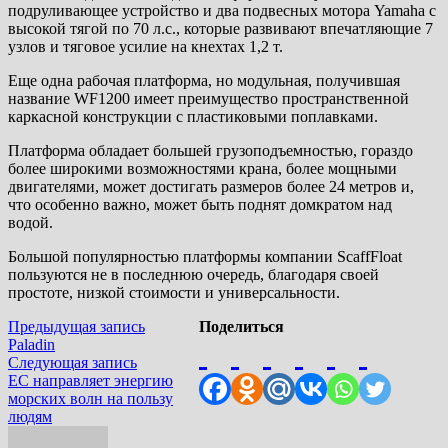
подруливающее устройство и два подвесных мотора Yamaha с
высокой тягой по 70 л.с., которые развивают впечатляющие 7
узлов и тяговое усилие на кнехтах 1,2 т.
Еще одна рабочая платформа, но модульная, получившая
название WF1200 имеет преимущество пространственной
каркасной конструкции с пластиковыми поплавками.
Платформа обладает большей грузоподъемностью, гораздо
более широкими возможностями крана, более мощными
двигателями, может достигать размеров более 24 метров и,
что особенно важно, может быть поднят домкратом над
водой.
Большой популярностью платформы компании ScaffFloat
пользуются не в последнюю очередь, благодаря своей
простоте, низкой стоимости и универсальности.
Навигация
Предыдущая
Предыдущая запись
Поделиться
запись:
Paladin
по
Следующая
Следующая запись
записям
запись:
ЕС направляет энергию
морских волн на пользу
людям