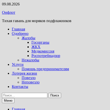
Перейти
09.08.2026
к
Онфлот
содержимому
Тихая гавань для моряков подфлажников
Главная
Одобрено
Жалобы
Госорганы
ЖКХ
Медкомиссия
Роспотребнадзор
Нежалобы
Услуги
Помощь предпринимателям
Лотерея жизни
Повезло
Неповезло
Контакты
Найти:
Меню
Главная