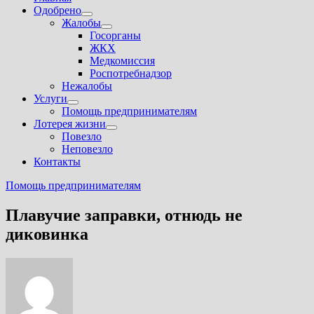
Одобрено
Показать
Жалобы
подменю
Показать
Госорганы
подменю
ЖКХ
Медкомиссия
Роспотребнадзор
Нежалобы
Услуги
Показать
Помощь предпринимателям
подменю
Лотерея жизни
Показать
Повезло
подменю
Неповезло
Контакты
Помощь предпринимателям
Плавучие заправки, отнюдь не
диковинка