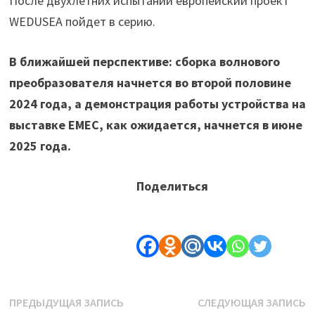
После двухлетних испытаний европейский проект
WEDUSEA пойдет в серию.
В ближайшей перспективе: сборка волнового
преобразователя начнется во второй половине
2024 года, а демонстрация работы устройства на
выставке EMEC, как ожидается, начнется в июне
2025 года.
Поделиться
Навигация
Предыдущая
С
ПРЕДЫДУЩАЯ ЗАПИСЬ
СЛЕДУЮЩАЯ ЗАПИСЬ