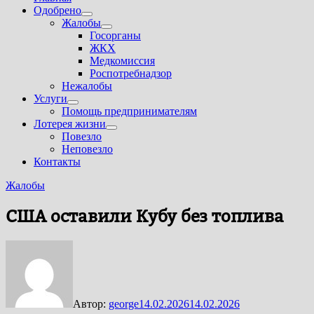
Одобрено
Показать
Жалобы
подменю
Показать
Госорганы
подменю
ЖКХ
Медкомиссия
Роспотребнадзор
Нежалобы
Услуги
Показать
Помощь предпринимателям
подменю
Лотерея жизни
Показать
Повезло
подменю
Неповезло
Контакты
Жалобы
США оставили Кубу без топлива
Автор:
george
14.02.2026
14.02.2026