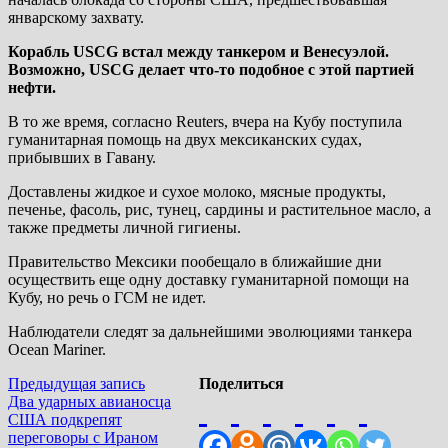
январскому захвату.
Корабль USCG встал между танкером и Венесуэлой.
Возможно, USCG делает что-то подобное с этой партией
нефти.
В то же время, согласно Reuters, вчера на Кубу поступила
гуманитарная помощь на двух мексиканских судах,
прибывших в Гавану.
Доставлены жидкое и сухое молоко, мясные продукты,
печенье, фасоль, рис, тунец, сардины и растительное масло, а
также предметы личной гигиены.
Правительство Мексики пообещало в ближайшие дни
осуществить еще одну доставку гуманитарной помощи на
Кубу, но речь о ГСМ не идет.
Наблюдатели следят за дальнейшими эволюциями танкера
Ocean Mariner.
Навигация
Предыдущая
Предыдущая запись
Поделиться
запись:
Два ударных авианосца
по
США подкрепят
переговоры с Ираном
записям