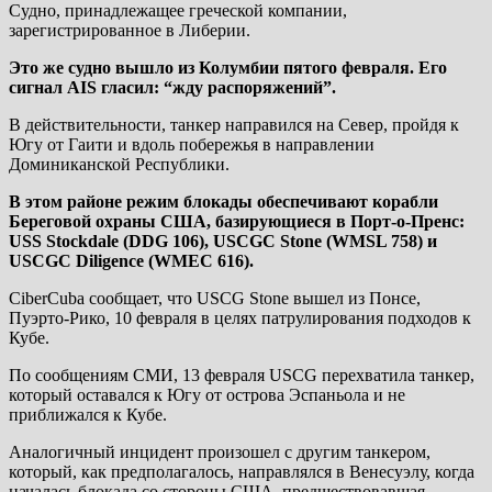
Судно, принадлежащее греческой компании,
зарегистрированное в Либерии.
Это же судно вышло из Колумбии пятого февраля. Его
сигнал AIS гласил: “жду распоряжений”.
В действительности, танкер направился на Север, пройдя к
Югу от Гаити и вдоль побережья в направлении
Доминиканской Республики.
В этом районе режим блокады обеспечивают корабли
Береговой охраны США, базирующиеся в Порт-о-Пренс:
USS Stockdale (DDG 106), USCGC Stone (WMSL 758) и
USCGC Diligence (WMEC 616).
CiberCuba сообщает, что USCG Stone вышел из Понсе,
Пуэрто-Рико, 10 февраля в целях патрулирования подходов к
Кубе.
По сообщениям СМИ, 13 февраля USCG перехватила танкер,
который оставался к Югу от острова Эспаньола и не
приближался к Кубе.
Аналогичный инцидент произошел с другим танкером,
который, как предполагалось, направлялся в Венесуэлу, когда
началась блокада со стороны США, предшествовавшая