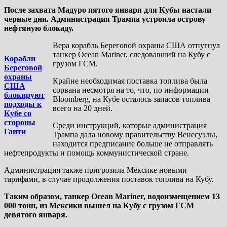
После захвата Мадуро пятого января для Кубы настали
черные дни. Администрация Трампа устроила острову
нефтяную блокаду.
Вера корабль Береговой охраны США отпугнул
танкер Ocean Mariner, следовавший на Кубу с
Корабли
грузом ГСМ.
Береговой
охраны
Крайне необходимая поставка топлива была
США
сорвана несмотря на то, что, по информации
блокируют
Bloomberg, на Кубе осталось запасов топлива
подходы к
всего на 20 дней.
Кубе со
стороны
Среди инструкций, которые администрация
Гаити
Трампа дала новому правительству Венесуэлы,
находится предписание больше не отправлять
нефтепродукты и помощь коммунистической стране.
Администрация также пригрозила Мексике новыми
тарифами, в случае продолжения поставок топлива на Кубу.
Таким образом, танкер Ocean Mariner, водоизмещением 13
000 тонн, из Мексики вышел на Кубу с грузом ГСМ
девятого января.