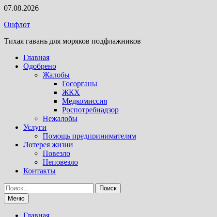
Перейти
07.08.2026
к
Онфлот
содержимому
Тихая гавань для моряков подфлажников
Главная
Одобрено
Жалобы
Госорганы
ЖКХ
Медкомиссия
Роспотребнадзор
Нежалобы
Услуги
Помощь предпринимателям
Лотерея жизни
Повезло
Неповезло
Контакты
Найти:
Меню
Главная