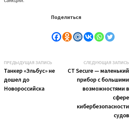
санкций.
Поделиться
Навигация
Предыдущая
С
ПРЕДЫДУЩАЯ ЗАПИСЬ
СЛЕДУЮЩАЯ ЗАПИСЬ
запись:
з
Танкер «Эльбус» не
CT Secure — маленький
по
дошел до
прибор с большими
записям
Новороссийска
возможностями в
сфере
кибербезопасности
судов