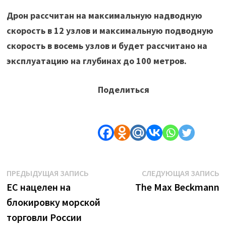
Дрон рассчитан на максимальную надводную
скорость в 12 узлов и максимальную подводную
скорость в восемь узлов и будет рассчитано на
эксплуатацию на глубинах до 100 метров.
Поделиться
Навигация
Предыдущая
С
ПРЕДЫДУЩАЯ ЗАПИСЬ
СЛЕДУЮЩАЯ ЗАПИСЬ
запись:
з
ЕС нацелен на
The Max Beckmann
по
блокировку морской
записям
торговли России