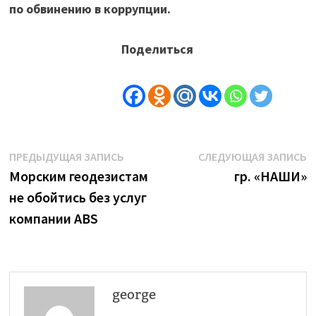
по обвинению в коррупции.
Поделиться
Навигация
Предыдущая
С
ПРЕДЫДУЩАЯ ЗАПИСЬ
СЛЕДУЮЩАЯ ЗАПИСЬ
запись:
з
Морским геодезистам
гр. «НАШИ»
по
не обойтись без услуг
записям
компании ABS
george