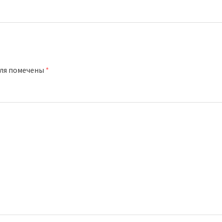
оля помечены
*