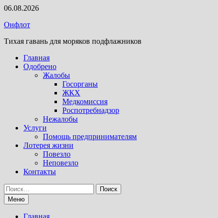
Перейти
06.08.2026
к
Онфлот
содержимому
Тихая гавань для моряков подфлажников
Главная
Одобрено
Жалобы
Госорганы
ЖКХ
Медкомиссия
Роспотребнадзор
Нежалобы
Услуги
Помощь предпринимателям
Лотерея жизни
Повезло
Неповезло
Контакты
Найти:
Меню
Главная