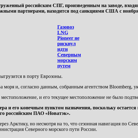
 груженный российским СПГ, произведенным на заводе, входя
бежными партнерами, находится под санкциями США с ноября
Газовоз
LNG
Pioneer не
рискнул
идти
Северным
морским
путем
выгрузится в порту Еврозоны.
а моря и, согласно данным, собранным агентством Bloomberg, ук
 местоположение, и его текущее местоположение не было подтв
а и его конечным пунктом назначения, поскольку остается 
ого российским ПАО «Новатэк».
рез Арктику, но несмотря на то, что сезонная навигация по Сев
инистрация Северного морского пути России.