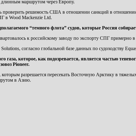
е длинным маршрутом через Европу.
ель проверить решимость США в отношении санкций в отношени
ПГ в Wood Mackenzie Ltd.
едполагаемого “темного флота” судов, которые Россия собир
вартовалось к российскому заводу по экспорту СПГ примерно в 
Solutions, согласно глобальной базе данных по судоходству Equas
о газа, которое, как подозревается, является частью теневог
овоз Pioneer.
которым разрешается пересекать Восточную Арктику в тяжелых 
шрутом в Азию.