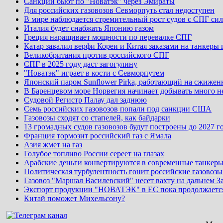
Санкции бьют по "Новатэк" через Эмираты
Для российских газовозов Севморпуть стал недоступен
В мире наблюдается стремительный рост судов с СПГ си
Италия будет снабжать Японию газом
Греция наращивает мощности по перевалке СПГ
Катар завалил верфи Кореи и Китая заказами на танкеры 
Великобритания против российского СПГ
СПГ в 2025 году даст загогулину
"Новатэк" играет в кости с Севморпутем
Японский паром Sunflower Pirka, работающий на сжиженн
В Баренцевом море Норвегия начинает добывать много н
Судовой Регистр Палау дал заднюю
Семь российских газовозов попали под санкции США
Газовозы сходят со стапелей, как байдарки
13 громадных судов газовозов будут построены до 2027 г
Франция тормозит российский газ с Ямала
Азия жмет на газ
Голубое топливо России сереет на глазах
Арабские деньги конвертируются в современные танкеры
Политическая турбулентность гонит российские газовоз
Газовоз "Маршал Василевский" несет вахту на дальнем З
Экспорт продукции "НОВАТЭК" в ЕС пока продолжаетс
Китай поможет Михельсону?