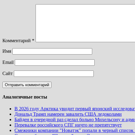
Комментарий
*
Имя
Email
Сайт
Аналогичные посты
В 2026 году Арктика увидит первый японский исследова
Дональд Трамп намерен завалить США ледоколами
Байден в очередной раз сделал больно Михельсону и а
Перевалке российского СПГ ничто не препятствует
Смежники компании "Новатэк" попали в черный спис