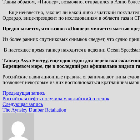
Таким образом, «Пионер», возможно, отправился в Азию боле
— Еще неизвестно, захочет ли какой-либо азиатский покупат
Одоардо, вице-президент по исследованиям в области газа и С
Предполагается, что газовоз «Пионер» является частью пр
Из более ранних спутниковых снимков следует, что судно приш
В настоящее время танкер находится в ведении Ocean Speedstar 
Танкер Asya Energy, еще одно судно для перевозки сжиженног
Баренцевом море, где в последний раз официально видели газ
Российские навигационные правила ограничивают типы судов, 
позволяет некоторым из них воспользоваться кратчайшим мар
Навигация
Предыдущая
Предыдущая запись
запись:
Российская нефть получила мальтийский оттенок
по
Следующая
Следующая запись
записям
запись:
The Aynsley Dunbar Retaliation