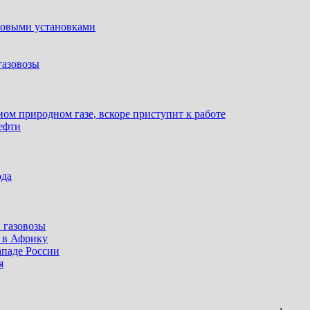
ловыми установками
газовозы
ом природном газе, вскоре приступит к работе
ефти
ода
 газовозы
ы в Африку
ападе России
я