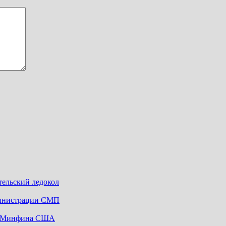
тельский ледокол
дминистрации СМП
ок Минфина США