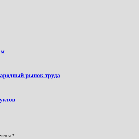
ом
народный рынок труда
дуктов
ечены
*