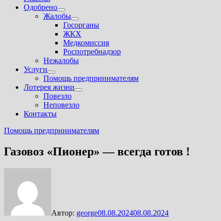
Одобрено
Показать
Жалобы
подменю
Показать
Госорганы
подменю
ЖКХ
Медкомиссия
Роспотребнадзор
Нежалобы
Услуги
Показать
Помощь предпринимателям
подменю
Лотерея жизни
Показать
Повезло
подменю
Неповезло
Контакты
Помощь предпринимателям
Газовоз «Пионер» — всегда готов !
Автор:
george
08.08.2024
08.08.2024