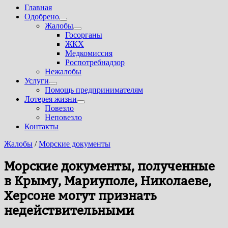
Главная
Одобрено
Показать
Жалобы
подменю
Показать
Госорганы
подменю
ЖКХ
Медкомиссия
Роспотребнадзор
Нежалобы
Услуги
Показать
Помощь предпринимателям
подменю
Лотерея жизни
Показать
Повезло
подменю
Неповезло
Контакты
Жалобы
/
Морские документы
Морские документы, полученные
в Крыму, Мариуполе, Николаеве,
Херсоне могут признать
недействительными