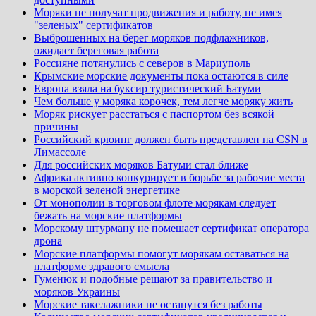
Моряки не получат продвижения и работу, не имея
"зеленых" сертификатов
Выброшенных на берег моряков подфлажников,
ожидает береговая работа
Россияне потянулись с северов в Мариуполь
Крымские морские документы пока остаются в силе
Европа взяла на буксир туристический Батуми
Чем больше у моряка корочек, тем легче моряку жить
Моряк рискует расстаться с паспортом без всякой
причины
Российский крюинг должен быть представлен на CSN в
Лимассоле
Для российских моряков Батуми стал ближе
Африка активно конкурирует в борьбе за рабочие места
в морской зеленой энергетике
От монополии в торговом флоте морякам следует
бежать на морские платформы
Морскому штурману не помешает сертификат оператора
дрона
Морские платформы помогут морякам оставаться на
платформе здравого смысла
Гуменюк и подобные решают за правительство и
моряков Украины
Морские такелажники не останутся без работы