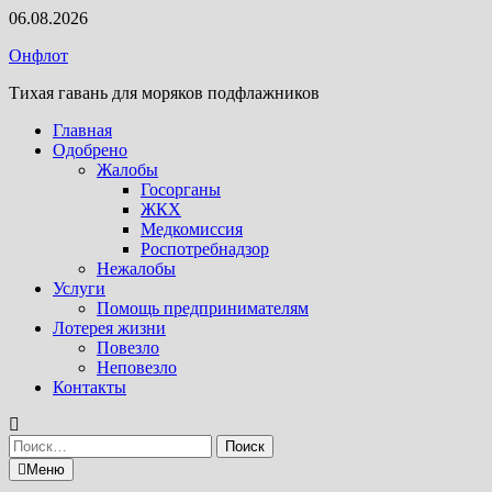
Перейти
06.08.2026
к
Онфлот
содержимому
Тихая гавань для моряков подфлажников
Главная
Одобрено
Жалобы
Госорганы
ЖКХ
Медкомиссия
Роспотребнадзор
Нежалобы
Услуги
Помощь предпринимателям
Лотерея жизни
Повезло
Неповезло
Контакты
Найти:
Меню