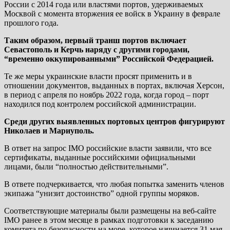
России с 2014 года или властями портов, удерживаемых
Москвой с момента вторжения ее войск в Украину в феврале
прошлого года.
Таким образом, первый транш портов включает
Севастополь и Керчь наряду с другими городами,
“временно оккупированными” Российской Федерацией.
Те же меры украинские власти просят применить и в
отношении документов, выданных в портах, включая Херсон,
в период с апреля по ноябрь 2022 года, когда город – порт
находился под контролем российской администрации.
Среди других выявленных портовых центров фигурируют
Николаев и Мариуполь.
В ответ на запрос IMO российские власти заявили, что все
сертификаты, выданные российскими официальными
лицами, были “полностью действительными”.
В ответе подчеркивается, что любая попытка заменить членов
экипажа “унизит достоинство” одной группы моряков.
Соответствующие материалы были размещены на веб-сайте
IMO ранее в этом месяце в рамках подготовки к заседанию
комитета по безопасности на море, которое начинается 31 мая.