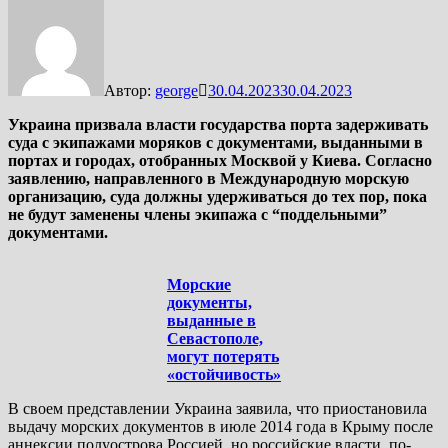
Автор:
george
30.04.2023
30.04.2023
Украина призвала власти государства порта задерживать
суда с экипажами моряков с документами, выданными в
портах и городах, отобранных Москвой у Киева. Согласно
заявлению, направленного в Международную морскую
организацию, суда должны удерживаться до тех пор, пока
не будут заменены члены экипажа с “поддельными”
документами.
Морские
документы,
выданные в
Севастополе,
могут потерять
«остойчивость»
В своем представлении Украина заявила, что приостановила
выдачу морских документов в июле 2014 года в Крыму после
аннексии полуострова Россией, но российские власти, по-