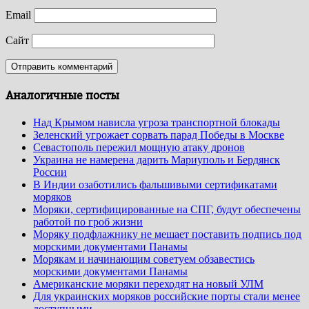
Email
Сайт
Аналогичные посты
Над Крымом нависла угроза транспортной блокады
Зеленский угрожает сорвать парад Победы в Москве
Севастополь пережил мощную атаку дронов
Украина не намерена дарить Мариуполь и Бердянск
России
В Индии озаботились фальшивыми сертификатами
моряков
Моряки, сертифицированные на СПГ, будут обеспечены
работой по гроб жизни
Моряку подфлажнику не мешает поставить подпись под
морскими документами Панамы
Морякам и начинающим советуем обзавестись
морскими документами Панамы
Американские моряки переходят на новый УЛМ
Для украинских моряков российские порты стали менее
доступными