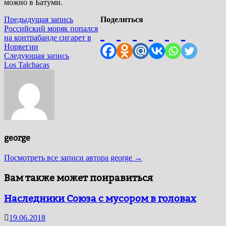
можно в Батуми.
Навигация
Предыдущая
Предыдущая запись
Поделиться
запись:
Российский моряк попался
по
на контрабанде сигарет в
Норвегии
записям
Следующая
Следующая запись
запись:
Los Talchacas
george
Посмотреть все записи автора george →
Вам также может понравиться
Наследники Союза с мусором в головах
19.06.2018