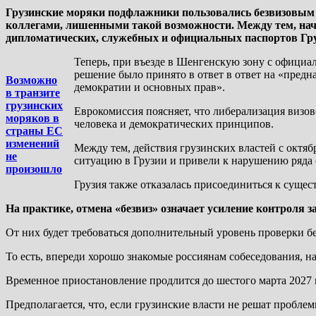
Грузинские моряки подфлажники пользовались безвизовым
коллегами, лишенными такой возможности. Между тем, начи
дипломатических, служебных и официальных паспортов Гру
Теперь, при въезде в Шенгенскую зону с официа
решение было принято в ответ в ответ на «пред
Возможно
демократии и основных прав».
в транзите
грузинских
Еврокомиссия поясняет, что либерализация визо
моряков в
человека и демократических принципов.
страны ЕС
изменений
Между тем, действия грузинских властей с октя
не
ситуацию в Грузии и привели к нарушению ряда
произошло
Грузия также отказалась присоединиться к суще
На практике, отмена «безвиз» означает усиление контроля
От них будет требоваться дополнительный уровень проверки б
То есть, впереди хорошо знакомые россиянам собеседования, 
Временное приостановление продлится до шестого марта 2027 
Предполагается, что, если грузинские власти не решат пробле