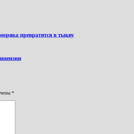
моряка превратятся в тыкву
ицензии
ечены
*