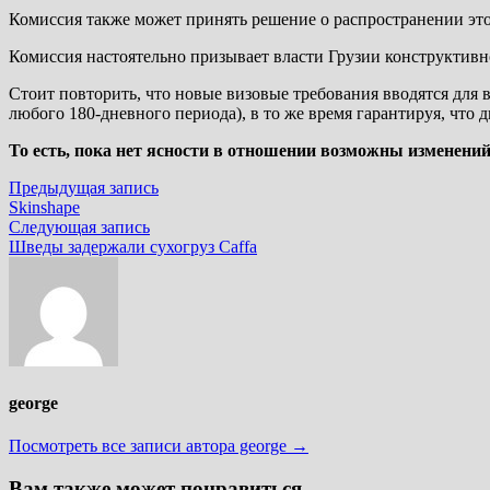
Комиссия также может принять решение о распространении это
Комиссия настоятельно призывает власти Грузии конструктивно
Стоит повторить, что новые визовые требования вводятся для
любого 180-дневного периода), в то же время гарантируя, что
То есть, пока нет ясности в отношении возможны изменени
Навигация
Предыдущая
Предыдущая запись
запись:
Skinshape
по
Следующая
Следующая запись
записям
запись:
Шведы задержали сухогруз Caffa
george
Посмотреть все записи автора george →
Вам также может понравиться