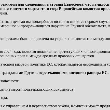
 режимом для следования в страны Евросоюза, что являлос
ная с шестого марта этого года Европейская комиссия прио
зии.
льными целями им понадобится виза, что является первым случа
намеренное и продолжающееся нарушение Грузией обязательств, 
вого режима была направлена на укрепление контактов между л
бря 2024 года, включая подавление протестующих, оппозиционн
 основных прав и международных правовых стандартов.
ствующей визовой политике ЕС, которая является необходимым у
 за гражданами Грузии, пересекающими внешние границы ЕС.
езопасности.
наличие массы подтверждающих документов.
года.
мы с управлением и верховенством закона, Комиссия может продл