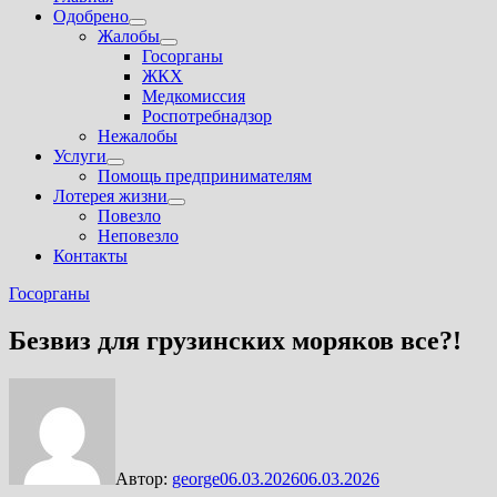
Одобрено
Показать
Жалобы
подменю
Показать
Госорганы
подменю
ЖКХ
Медкомиссия
Роспотребнадзор
Нежалобы
Услуги
Показать
Помощь предпринимателям
подменю
Лотерея жизни
Показать
Повезло
подменю
Неповезло
Контакты
Госорганы
Безвиз для грузинских моряков все?!
Автор:
george
06.03.2026
06.03.2026