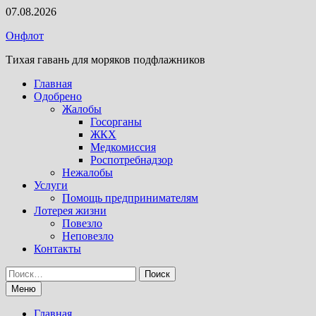
Перейти
07.08.2026
к
Онфлот
содержимому
Тихая гавань для моряков подфлажников
Главная
Одобрено
Жалобы
Госорганы
ЖКХ
Медкомиссия
Роспотребнадзор
Нежалобы
Услуги
Помощь предпринимателям
Лотерея жизни
Повезло
Неповезло
Контакты
Найти:
Меню
Главная