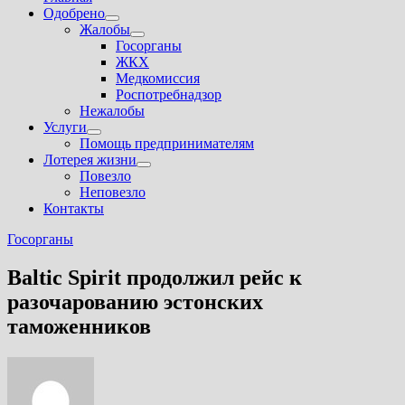
Одобрено
Показать
Жалобы
подменю
Показать
Госорганы
подменю
ЖКХ
Медкомиссия
Роспотребнадзор
Нежалобы
Услуги
Показать
Помощь предпринимателям
подменю
Лотерея жизни
Показать
Повезло
подменю
Неповезло
Контакты
Госорганы
Baltic Spirit продолжил рейс к
разочарованию эстонских
таможенников