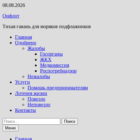
Перейти
08.08.2026
к
Онфлот
содержимому
Тихая гавань для моряков подфлажников
Главная
Одобрено
Жалобы
Госорганы
ЖКХ
Медкомиссия
Роспотребнадзор
Нежалобы
Услуги
Помощь предпринимателям
Лотерея жизни
Повезло
Неповезло
Контакты
Найти:
Меню
Главная