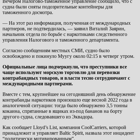
Вечером Налогово-таможенное управление сообщило, что с
судна были сняты подозрительные контейнеры для
таможенного досмотра.
— На этот раз информация, полученная от международных
партнеров, не подтвердилась, — заявил Виталий Заярин,
начальник отдела по борьбе с наркотиками следственного
управления Налогового и таможенного департамента.
Согласно сообщениям местных СМИ, судно было
освобождено и покинуло Муугу около 02:15 в четверг утром.
Официальные лица подчеркнули, что преступники все
чаще используют морскую торговлю для перевозки
контрабандных товаров, и власти тесно сотрудничают с
международными партнерами.
Вместе с тем, крупнейшее на сегодняшний день обнаружение
контрабанды наркотиков произошло еще весной 2022 года в
аналогичной ситуации: тогда было обнаружено 3,5 тонны
кокаина, спрятанные в ящиках из-под бананов на борту
другого судна, следовавшего из Эквадора.
Как сообщает Lloyd’s List, компания CoolCarriers, которой
принадлежит и управляет Baltic Spirit, назвала этот инцидент
“политически мотивированным”.