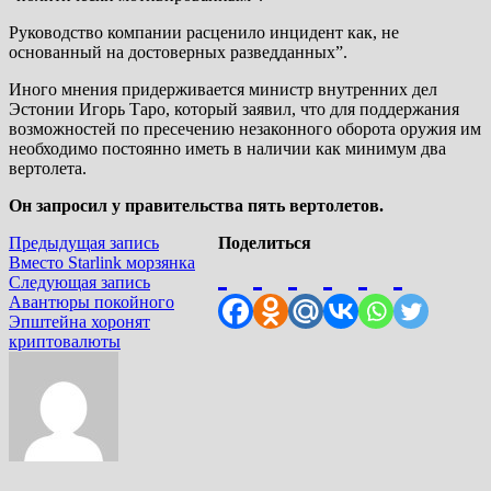
Руководство компании расценило инцидент как, не
основанный на достоверных разведданных”.
Иного мнения придерживается министр внутренних дел
Эстонии Игорь Таро, который заявил, что для поддержания
возможностей по пресечению незаконного оборота оружия им
необходимо постоянно иметь в наличии как минимум два
вертолета.
Он запросил у правительства пять вертолетов.
Навигация
Предыдущая
Предыдущая запись
Поделиться
запись:
Вместо Starlink морзянка
по
Следующая
Следующая запись
записям
запись:
Авантюры покойного
Эпштейна хоронят
криптовалюты