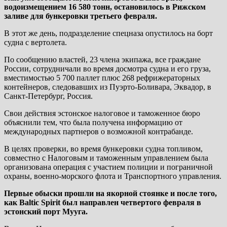
водоизмещением 16 580 тонн, остановилось в Рижском
заливе для бункеровки третьего февраля.
В этот же день, подразделение спецназа опустилось на борт
судна с вертолета.
По сообщению властей, 23 члена экипажа, все граждане
России, сотрудничали во время досмотра судна и его груза,
вместимостью 5 700 паллет плюс 268 рефрижераторных
контейнеров, следовавших из Пуэрто-Боливара, Эквадор, в
Санкт-Петербург, Россия.
Свои действия эстонское налоговое и таможенное бюро
объяснили тем, что была получена информацию от
международных партнеров о возможной контрабанде.
В целях проверки, во время бункеровки судна топливом,
совместно с Налоговым и таможенным управлением была
организована операция с участием полиции и пограничной
охраны, военно-морского флота и Транспортного управления.
Первые обыски прошли на якорной стоянке и после того,
как Baltic Spirit был направлен четвертого февраля в
эстонский порт Мууга.