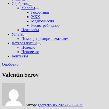
Одобрено
Показать
Жалобы
подменю
Показать
Госорганы
подменю
ЖКХ
Медкомиссия
Роспотребнадзор
Нежалобы
Услуги
Показать
Помощь предпринимателям
подменю
Лотерея жизни
Показать
Повезло
подменю
Неповезло
Контакты
Одобрено
Valentin Serov
Автор:
george
05.05.2025
05.05.2025