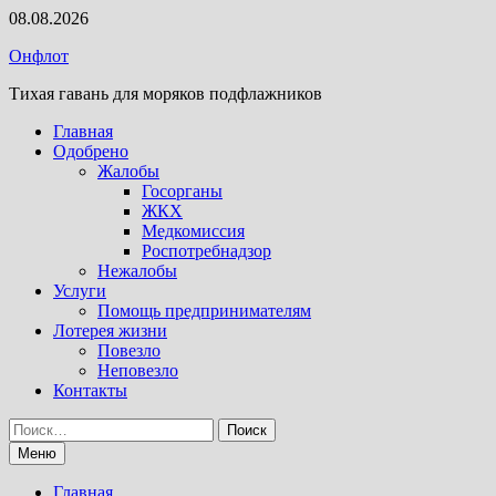
Перейти
08.08.2026
к
Онфлот
содержимому
Тихая гавань для моряков подфлажников
Главная
Одобрено
Жалобы
Госорганы
ЖКХ
Медкомиссия
Роспотребнадзор
Нежалобы
Услуги
Помощь предпринимателям
Лотерея жизни
Повезло
Неповезло
Контакты
Найти:
Меню
Главная