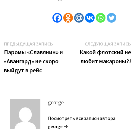
Навигация
Предыдущая
С
ПРЕДЫДУЩАЯ ЗАПИСЬ
СЛЕДУЮЩАЯ ЗАПИСЬ
запись:
з
Паромы «Славянин» и
Какой флотский не
по
«Авангард» не скоро
любит макароны?!
записям
выйдут в рейс
george
Посмотреть все записи автора
george →