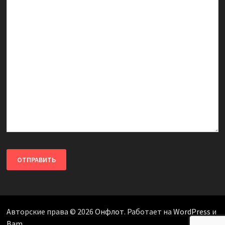
Авторские права © 2026
Онфлот
. Работает на
WordPress
и
Bam
.