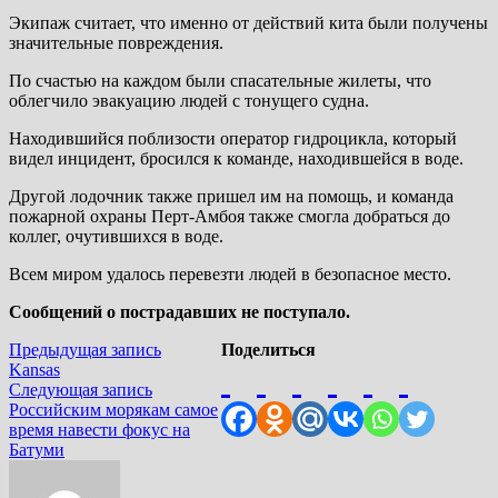
Экипаж считает, что именно от действий кита были получены
значительные повреждения.
По счастью на каждом были спасательные жилеты, что
облегчило эвакуацию людей с тонущего судна.
Находившийся поблизости оператор гидроцикла, который
видел инцидент, бросился к команде, находившейся в воде.
Другой лодочник также пришел им на помощь, и команда
пожарной охраны Перт-Амбоя также смогла добраться до
коллег, очутившихся в воде.
Всем миром удалось перевезти людей в безопасное место.
Сообщений о пострадавших не поступало.
Навигация
Предыдущая
Предыдущая запись
Поделиться
запись:
Kansas
по
Следующая
Следующая запись
запись:
Российским морякам самое
записям
время навести фокус на
Батуми