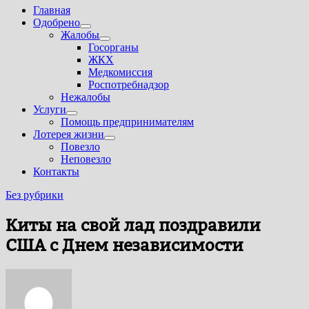
Главная
Одобрено
Показать
Жалобы
подменю
Показать
Госорганы
подменю
ЖКХ
Медкомиссия
Роспотребнадзор
Нежалобы
Услуги
Показать
Помощь предпринимателям
подменю
Лотерея жизни
Показать
Повезло
подменю
Неповезло
Контакты
Без рубрики
Киты на свой лад поздравили
США с Днем независимости