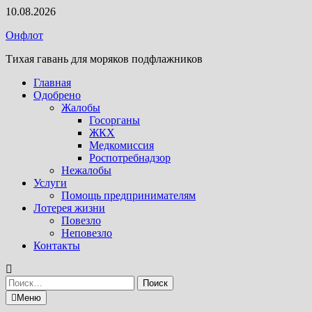
Перейти
10.08.2026
к
Онфлот
содержимому
Тихая гавань для моряков подфлажников
Главная
Одобрено
Жалобы
Госорганы
ЖКХ
Медкомиссия
Роспотребнадзор
Нежалобы
Услуги
Помощь предпринимателям
Лотерея жизни
Повезло
Неповезло
Контакты
Найти:
Меню