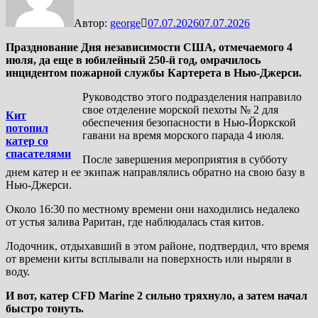
Автор:
george
07.07.2026
07.07.2026
Празднование Дня независимости США, отмечаемого 4
июля, да еще в юбилейный 250-й год, омрачилось
инцидентом пожарной службы Картерета в Нью-Джерси.
Руководство этого подразделения направило
свое отделение морской пехоты № 2 для
Кит
обеспечения безопасности в Нью-Йоркской
потопил
гавани на время морского парада 4 июля.
катер со
спасателями
После завершения мероприятия в субботу
днем катер и ее экипаж направлялись обратно на свою базу в
Нью-Джерси.
Около 16:30 по местному времени они находились недалеко
от устья залива Раритан, где наблюдалась стая китов.
Лодочник, отдыхавший в этом районе, подтвердил, что время
от времени киты всплывали на поверхность или ныряли в
воду.
И вот, катер CFD Marine 2 сильно тряхнуло, а затем начал
быстро тонуть.