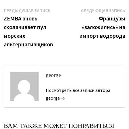
Навигация
Предыдущая
С
ПРЕДЫДУЩАЯ ЗАПИСЬ
СЛЕДУЮЩАЯ ЗАПИСЬ
запись:
з
ZEMBA вновь
Французы
по
сколачивает пул
«заложились» на
записям
морских
импорт водорода
альтернативщиков
george
Посмотреть все записи автора
george →
ВАМ ТАКЖЕ МОЖЕТ ПОНРАВИТЬСЯ