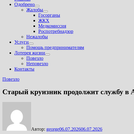
Одобрено
Показать
Жалобы
подменю
Показать
Госорганы
подменю
ЖКХ
Медкомиссия
Роспотребнадзор
Нежалобы
Услуги
Показать
Помощь предпринимателям
подменю
Лотерея жизни
Показать
Повезло
подменю
Неповезло
Контакты
Повезло
Старый круизник продолжит службу в 
Автор:
george
06.07.2026
06.07.2026