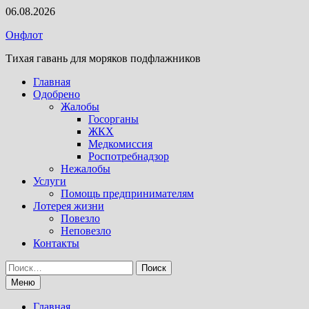
Перейти
06.08.2026
к
Онфлот
содержимому
Тихая гавань для моряков подфлажников
Главная
Одобрено
Жалобы
Госорганы
ЖКХ
Медкомиссия
Роспотребнадзор
Нежалобы
Услуги
Помощь предпринимателям
Лотерея жизни
Повезло
Неповезло
Контакты
Найти:
Меню
Главная