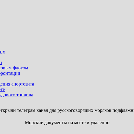
мпу
и
рговым флотом
фронтации
дения анортозита
ете
удового топлива
ткрыли телеграм канал для русскоговорящих моряков подфлажн
Морские документы на месте и удаленно