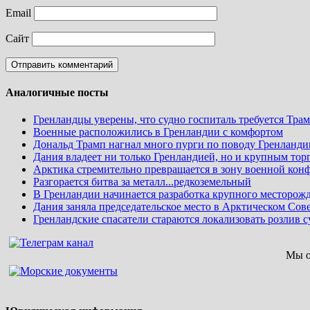
Email
Сайт
Аналогичные посты
Гренландцы уверены, что судно госпиталь требуется Тра
Военные расположились в Гренландии с комфортом
Дональд Трамп нагнал много пурги по поводу Гренланди
Дания владеет ни только Гренландией, но и крупным то
Арктика стремительно превращается в зону военной кон
Разгорается битва за металл...редкоземельный
В Гренландии начинается разработка крупного месторож
Дания заняла председательское место в Арктическом Сов
Гренландские спасатели стараются локализовать розлив с
Мы о