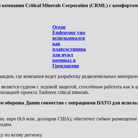
компании Critical Minerals Corporation (CRML) с комфорто
Ocean
Endeavour уже
использовался
как
плавгостиница
для нужд
военных в
Гренландии
андия, где компания ведет разработку редкоземельных минерало
является судном с ледовой защитой, способным работать как в ар
ацией проекта Tanbreez critical minerals.
м обороны Дании совместно с операциями НАТО для использо
лн. евро (8,6 млн. долларов США), обеспечит гибкое размещение
андии.
у по всему региону.