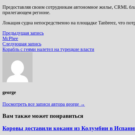
Предоставляя своим сотрудникам автономное жилье, CRML бла
прилегающем регионе.
Локация судна непосредственно на площадке Tanbreez, что потр
Навигация
Предыдущая
Предыдущая запись
запись:
McPhee
по
Следующая
Следующая запись
записям
запись:
Корабль с геями налетел на турецкие власти
george
Посмотреть все записи автора george →
Вам также может понравиться
Коровы доставили кокаин из Колумбии в Испан