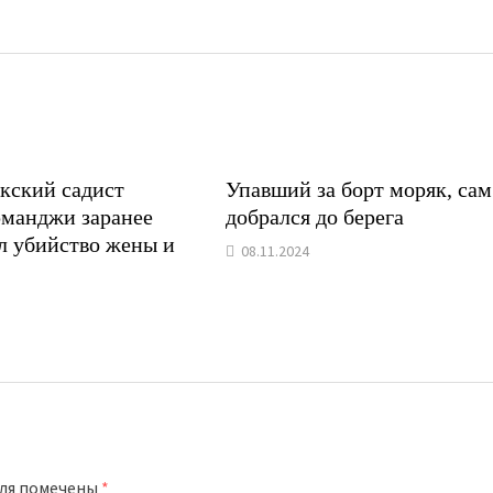
кский садист
Упавший за борт моряк, сам
манджи заранее
добрался до берега
л убийство жены и
08.11.2024
оля помечены
*