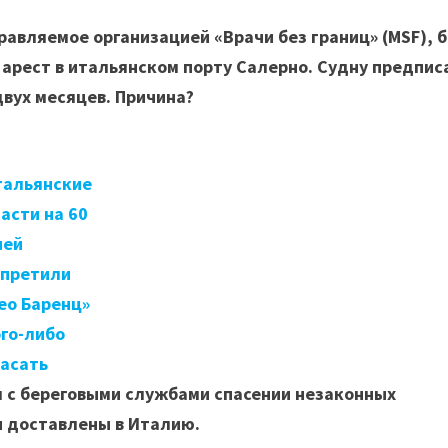
правляемое организацией «Врачи без границ» (MSF), 
арест в итальянском порту Салерно. Судну предпис
вух месяцев. Причина?
тальянские
асти на 60
ней
апретили
ео Баренц»
го-либо
пасать
 с береговыми службами спасении незаконных
и доставлены в Италию.