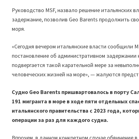
Руководство MSF, назвало решение итальянских вл
задержание, позволив Geo Barents продолжить св
моря.
«Сегодня вечером итальянские власти сообщили MS
постановление об административном задержании на
подвергается такой карательной мере за невыпол
человеческих жизней на море», — жалуются предст
Судно Geo Barents пришвартовалось в порту Сал
191 мигранта в море в ходе пяти отдельных сп
итальянского правительства с 2023 года, кот
операции за раз для каждого судна.
Впрочем, в данном конкретном случае обвинение в