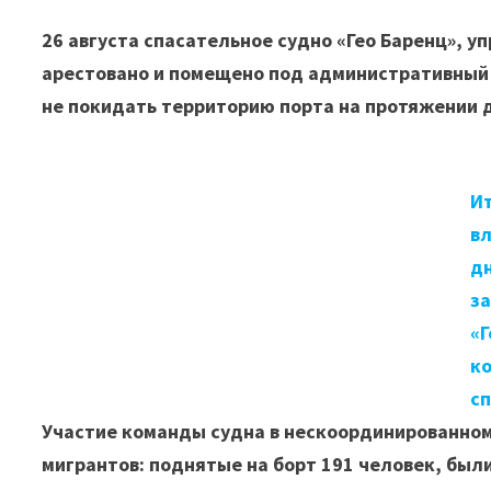
26 августа спасательное судно «Гео Баренц», у
арестовано и помещено под административный 
не покидать территорию порта на протяжении д
И
вл
д
з
«Г
ко
с
Участие команды судна в нескоординированном
мигрантов: поднятые на борт 191 человек, был