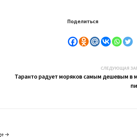
Поделиться
СЛЕДУЮЩАЯ ЗА
Таранто радует моряков самым дешевым в 
п
ge →