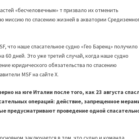
астей «бесчеловечным» т призвало их отменить
ою миссию по спасению жизней в акватории Средиземно
F, что наше спасательное судно «Гео Баренц» получило
 60 дней. Это уже третий случай, когда наше судно
нение юридического обязательства по спасению
авители MSF на сайте X.
ерно на юге Италии после того, как 23 августа спас
асательных операций: действие, запрещенное мерам
орые предусматривают проведение одной спасательн
 основном заключается в том, что судно и команда