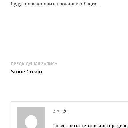
будут переведены в провинцию Лацио.
Навигация
Предыдущая
ПРЕДЫДУЩАЯ ЗАПИСЬ
запись:
Stone Cream
по
записям
george
Посмотреть все записи автора geor