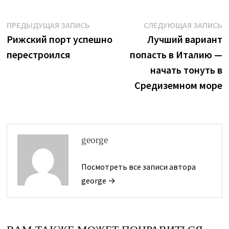
Навигация
Предыдущая
С
ПРЕДЫДУЩАЯ ЗАПИСЬ
СЛЕДУЮЩАЯ ЗАПИСЬ
запись:
з
Рижский порт успешно
Лучший вариант
по
перестроился
попасть в Италию —
записям
начать тонуть в
Средиземном море
george
Посмотреть все записи автора
george →