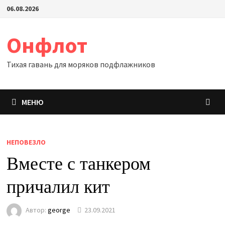
Перейти
06.08.2026
к
содержимому
Онфлот
Тихая гавань для моряков подфлажников
МЕНЮ
НЕПОВЕЗЛО
Вместе с танкером
причалил кит
Автор:
george
23.09.2021