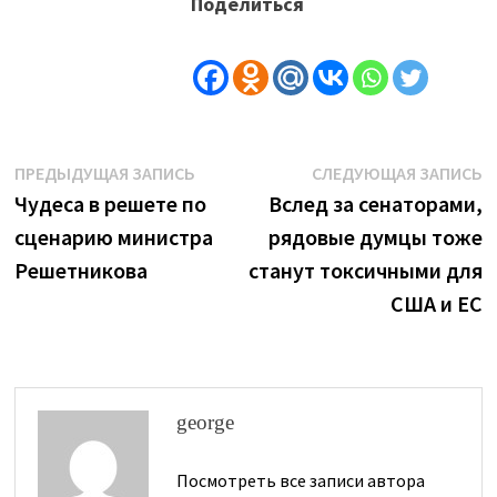
Поделиться
Навигация
Предыдущая
С
ПРЕДЫДУЩАЯ ЗАПИСЬ
СЛЕДУЮЩАЯ ЗАПИСЬ
запись:
з
Чудеса в решете по
Вслед за сенаторами,
по
сценарию министра
рядовые думцы тоже
записям
Решетникова
станут токсичными для
США и ЕС
george
Посмотреть все записи автора