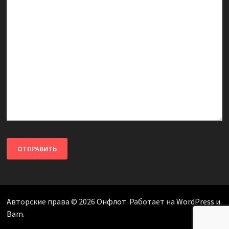
Авторские права © 2026
Онфлот
. Работает на
WordPress
и
Bam
.