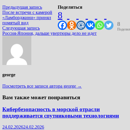
Навигация
Предыдущая
Предыдущая запись
Поделиться
запись:
После встречи с камерой
8
по
«Ламборджини» принял
записям
помятый вид
8
Следующая
Следующая запись
Поделил
запись:
Россия-Япония, дальше увертюры дело не идет
george
Посмотреть все записи автора george →
Вам также может понравиться
Кибербезопасность в морской отрасли
поддерживается спутниковыми технологиями
24.02.2026
24.02.2026