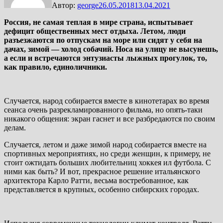
Автор:
george
26.05.2018
13.04.2021
Россия, не самая теплая в мире страна, испытывает
дефицит общественных мест отдыха. Летом, люди
разъезжаются по отпускам на море или сидят у себя на
дачах, зимой — холод собачий. Носа на улицу не высунешь,
а если и встречаются энтузиасты лыжных прогулок, то,
как правило, единоличники.
Случается, народ собирается вместе в кинотетарах во время
сеанса очень разрекламированного фильма, но опять-таки
никакого общения: экран гаснет и все разбредаются по своим
делам.
Случается, летом и даже зимой народ собирается вместе на
спортивных мероприятиях, но среди женщин, к примеру, не
стоит ожтидать больших любительниц хоккея ил футбола. С
ними как быть? И вот, прекрасное решение итальянского
архитектора Карло Ратти, весьма востребованное, как
представляется в крупных, особенно сибирских городах.