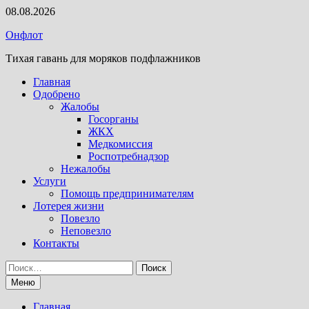
Перейти
08.08.2026
к
Онфлот
содержимому
Тихая гавань для моряков подфлажников
Главная
Одобрено
Жалобы
Госорганы
ЖКХ
Медкомиссия
Роспотребнадзор
Нежалобы
Услуги
Помощь предпринимателям
Лотерея жизни
Повезло
Неповезло
Контакты
Найти:
Меню
Главная