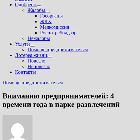
Одобрено
Показать
Жалобы
подменю
Показать
Госорганы
подменю
ЖКХ
Медкомиссия
Роспотребнадзор
Нежалобы
Услуги
Показать
Помощь предпринимателям
подменю
Лотерея жизни
Показать
Повезло
подменю
Неповезло
Контакты
Помощь предпринимателям
Вниманию предпринимателей: 4
времени года в парке развлечений