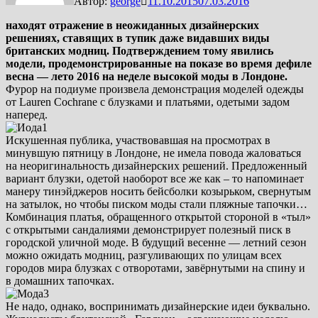
Автор:
george
11.10.2015
07.03.2016
находят отражение в неожиданных дизайнерских
решениях, ставящих в тупик даже видавших виды
британских модниц. Подтверждением тому явились
модели, продемонстрированные на показе во время дефиле
весна — лето 2016 на неделе высокой моды в Лондоне.
Фурор на подиуме произвела демонстрация моделей одежды
от Lauren Cochrane с блузками и платьями, одетыми задом
наперед.
Искушенная публика, участвовавшая на просмотрах в
минувшую пятницу в Лондоне, не имела повода жаловаться
на неоригинальность дизайнерских решений. Предложенный
вариант блузки, одетой наоборот все же как – то напоминает
манеру тинэйджеров носить бейсболки козырьком, свернутым
на затылок, но чтобы писком моды стали пляжные тапочки…
Комбинация платья, обращенного открытой стороной в «тыл»
с открытыми сандалиями демонстрирует полезный писк в
городской уличной моде. В будущий весенне — летний сезон
можно ожидать модниц, разгуливающих по улицам всех
городов мира блузках с отворотами, завёрнутыми на спину и
в домашних тапочках.
Не надо, однако, воспринимать дизайнерские идеи буквально.