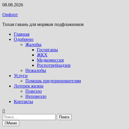
Перейти
08.08.2026
к
Онфлот
содержимому
Тихая гавань для моряков подфлажников
Главная
Одобрено
Жалобы
Госорганы
ЖКХ
Медкомиссия
Роспотребнадзор
Нежалобы
Услуги
Помощь предпринимателям
Лотерея жизни
Повезло
Неповезло
Контакты
Найти:
Меню