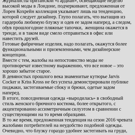
Журналисты британской «Гардиан», освещающие неделю
высокой моды в Лондоне, подчеркивают, предложенная от
Лорен Кохрейн коллекция указывает лишь на тенденцию,
которой следует дизайнер. Глупо полагать, что вытащив из
гардероба любимую блузку и одев ее задом наперед, а следом,
обув прошлогодние пляжные тапочки, женщина окажется в
тренде, и в таком виде смело отправиться в офис или
навестить друзей.
Готовые фабричные изделия, надо полагать, окажутся более
функциональными и приземленными, чем дизайнерские
концепции.
Вместе с тем, жалобы на непостоянство моды не
противоречат известному выражению, что все новое – это
хорошо забытое старое.
В девяностых прошлого века знаменитые кутюрье Jarvis
Cocker и Kriss Kross не без успеха демонстрировали публике
пиджаки, застегиваемые сбоку и брюки, одетые задом
наперед.
В итоге, повседневная одежда «выродилась» в свободный
стиль женского брючного костюма, более открытого, с
акцентированно ассиметричным силуэтом в сравнении с
существующими на то время образцами.
В то же время, предложенная тенденция на сезон 2016 чревата
жалобами потребителей на неудобство подобной одежды.
Очевидно, что блузку гораздо удобнее застегивать на груди,