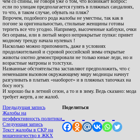
чем со спины, не говоря уже о том, что возникает вопрос:
если по улицам предполагается гулять в пляжных сандалиях,
то что, в таком случае, обувать на пляж?
Впрочем, подобного рода жалобы не уместны, так как в
погоне за оригинальностью, стильные женщины готовы
терпеть все что угодно. Например, высоченные каблуки, очки
без оправы, или в лютый мороз неприкрытые пупки: привет
модному тренду начала нулевых !
Насколько можно припомнить, даже в условиях
продолжительной и суровой российской зимы открытые
животы охотно демонстрировали не только юные леди, но и
возрастные матроны и толстухи.
Названные обстоятельства заставляют предположить, что с
неменьшим вызовом окружающему миру модницы начнут
разгуливать в платьях «наоборот» и в пляжных тапочках на
босу ногу.
И хорошо бы в летний сезон, а то и в зиму. Ведь сказано: мода
требует жертв, а не жалоб.
Навигация
Предыдущая
Предыдущая запись
Поделиться
запись:
Жалобы на
по
неэффективность политики
записям
Следующая
Следующая запись
запись:
Текст жалобы в СКР на
мошенничество в ЖКХ