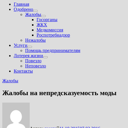
Главная
Одобрено
Показать
Жалобы
подменю
Показать
Госорганы
подменю
ЖКХ
Медкомиссия
Роспотребнадзор
Нежалобы
Услуги
Показать
Помощь предпринимателям
подменю
Лотерея жизни
Показать
Повезло
подменю
Неповезло
Контакты
Жалобы
Жалобы на непредсказуемость моды