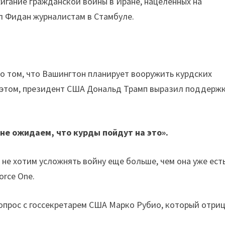
жигание гражданской войны в Иране, нацеленных на
л Фидан журналистам в Стамбуле.
о том, что Вашингтон планирует вооружить курдских
и этом, президент США Дональд Трамп выразил поддерж
не ожидаем, что курды пойдут на это».
 не хотим усложнять войну еще больше, чем она уже ест
orce One.
опрос с госсекретарем США Марко Рубио, который отри