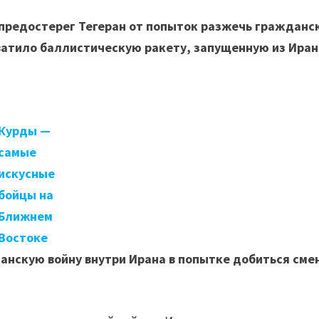
предостерег Тегеран от попыток разжечь гражданс
хватило баллистическую ракету, запущенную из Иран
Курды —
самые
искусные
бойцы на
Ближнем
Востоке
анскую войну внутри Ирана в попытке добиться сме