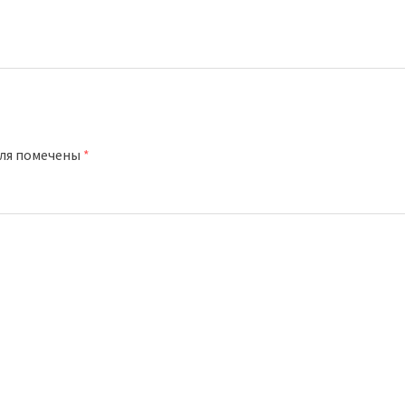
оля помечены
*