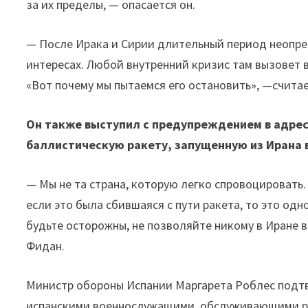
за их пределы, — опасается он.
— После Ирака и Сирии длительный период неопред
интересах. Любой внутренний кризис там вызовет 
«Вот почему мы пытаемся его остановить», —счита
Он также выступил с предупреждением в адрес 
баллистическую ракету, запущенную из Ирана 
— Мы не та страна, которую легко спровоцировать.
если это была сбившаяся с пути ракета, то это од
будьте осторожны, не позволяйте никому в Иране 
Фидан.
Министр обороны Испании Маргарета Роблес подтв
испанскими военнослужащими, обслуживающими ра