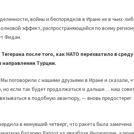
еленности, войны и беспорядков в Иране не в чьих-либ
волновой эффект, распространяющийся по всему региону
ет Фидан.
Тегерана после того, как НАТО перехватило в среду
в направлении Турции.
 Мы поговорили с нашими друзьями в Иране и сказали, ч
но, но если так будет продолжаться и дальше… наш совет
ввязываться в подобную авантюру, — вновь предостерег
ердила в минувший четверг, что ракета была замечена
кетную батарею Patriot на авиабазе Инджирлик, ключ