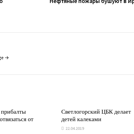
о
Нефтяные пожары бушуют в И
ge →
у прибалты
Светлогорский ЦБК делает
отвязаться от
детей калеками
22.04.2019