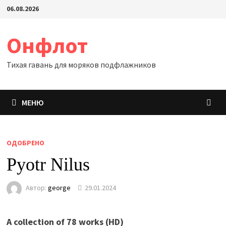
Перейти
06.08.2026
к
содержимому
Онфлот
Тихая гавань для моряков подфлажников
МЕНЮ
ОДОБРЕНО
Pyotr Nilus
Автор:
george
29.01.2024
A collection of 78 works (HD)