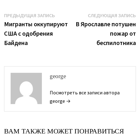
Навигация
Предыдущая
С
ПРЕДЫДУЩАЯ ЗАПИСЬ
СЛЕДУЮЩАЯ ЗАПИСЬ
запись:
з
Мигранты оккупируют
В Ярославле потушен
по
США с одобрения
пожар от
записям
Байдена
беспилотника
george
Посмотреть все записи автора
george →
ВАМ ТАКЖЕ МОЖЕТ ПОНРАВИТЬСЯ