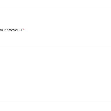
оля помечены
*