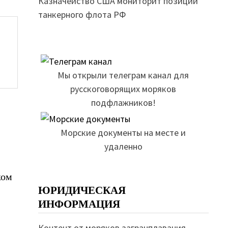
Казначейство США мониторит позиции
танкерного флота РФ
Мы открыли телеграм канал для
русскоговорящих моряков
подфлажников!
Морские документы на месте и
удаленно
ком
ЮРИДИЧЕСКАЯ
ИНФОРМАЦИЯ
Контент от моряков загранплавания.