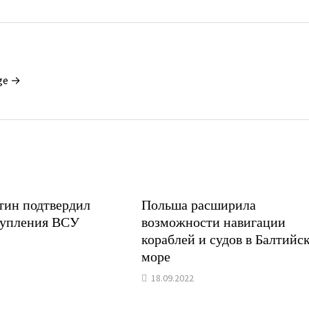
ge →
тин подтвердил
Польша расширила
тупления ВСУ
возможности навигации
кораблей и судов в Балтийс
море
18.09.2022