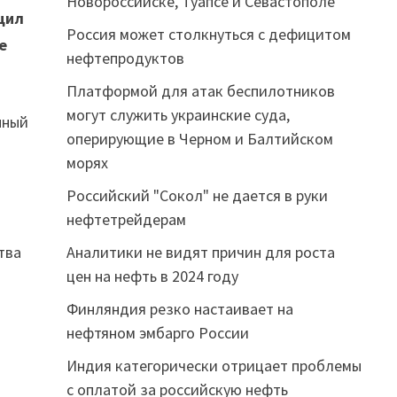
Новороссийске, Туапсе и Севастополе
щил
Россия может столкнуться с дефицитом
е
нефтепродуктов
Платформой для атак беспилотников
могут служить украинские суда,
нный
оперирующие в Черном и Балтийском
морях
Российский "Сокол" не дается в руки
нефтетрейдерам
тва
Аналитики не видят причин для роста
цен на нефть в 2024 году
Финляндия резко настаивает на
нефтяном эмбарго России
Индия категорически отрицает проблемы
с оплатой за российскую нефть