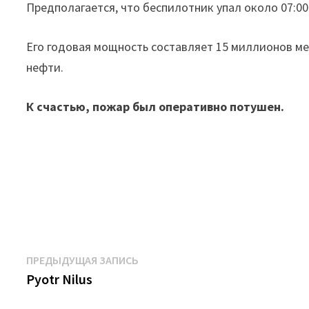
Предполагается, что беспилотник упал около 07:00
Его годовая мощность составляет 15 миллионов мет
нефти.
К счастью, пожар был оперативно потушен.
Навигация
Предыдущая
ПРЕДЫДУЩАЯ ЗАПИСЬ
запись:
Pyotr Nilus
по