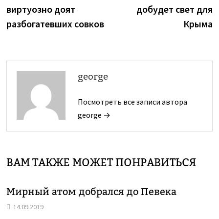
по
виртуозно доят
добудет свет для
записям
разбогатевших совков
Крыма
george
Посмотреть все записи автора
george →
ВАМ ТАКЖЕ МОЖЕТ ПОНРАВИТЬСЯ
Мирный атом добрался до Певека
14.09.2019