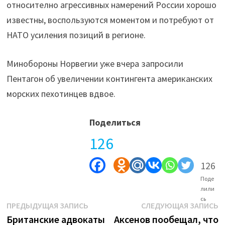
относително агрессивных намерений России хорошо
известны, воспользуются моментом и потребуют от
НАТО усиления позиций в регионе.
Минобороны Норвегии уже вчера запросили
Пентагон об увеличении контингента американских
морских пехотинцев вдвое.
Поделиться
126
126
Поде
лили
сь
Навигация
Предыдущая
С
ПРЕДЫДУЩАЯ ЗАПИСЬ
СЛЕДУЮЩАЯ ЗАПИСЬ
запись:
з
Британские адвокаты
Аксенов пообещал, что