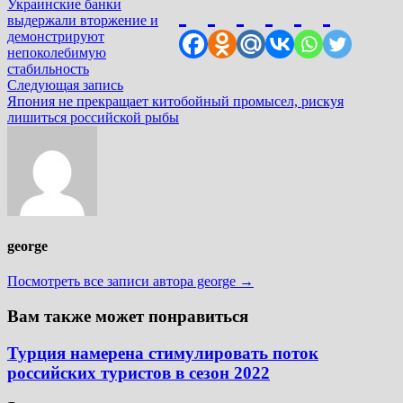
запись:
Украинские банки
по
выдержали вторжение и
записям
демонстрируют
непоколебимую
стабильность
Следующая
Следующая запись
запись:
Япония не прекращает китобойный промысел, рискуя
лишиться российской рыбы
george
Посмотреть все записи автора george →
Вам также может понравиться
Турция намерена стимулировать поток
российских туристов в сезон 2022