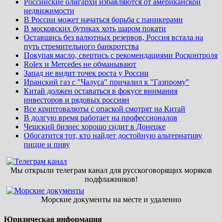
Российские олигархи избавляются от американской
недвижимости
В России может начаться борьба с паникерами
В московских бутиках хоть шаром покати
Оставшись без валютных резервов, Россия встала на
путь стремительного банкротства
Покупая масло, свертись с рекомендациями Росконтроля
Rolex и Mercedes не обманывают
Запад не видит точек роста у России
Иранский газ с "Чалуса" причалил к "Газпрому"
Китай должен оставаться в фокусе внимания
инвесторов и рядовых россиян
Все криптовалюты с опаской смотрят на Китай
В долгую время работает на профессионалов
Чешский бизнес хорошо сидит в Донецке
Обогатится тот, кто найдет достойную альтернативу
пицце и пиву
Мы открыли телеграм канал для русскоговорящих моряков
подфлажников!
Морские документы на месте и удаленно
Юридическая информация