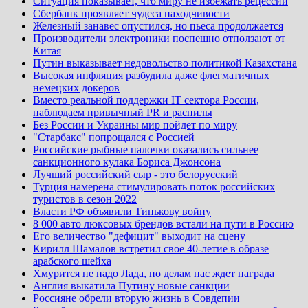
Ситуация показывает, что миру не избежать рецессии
Сбербанк проявляет чудеса находчивости
Железный занавес опустился, но пьеса продолжается
Производители электроники поспешно отползают от
Китая
Путин выказывает недовольство политикой Казахстана
Высокая инфляция разбудила даже флегматичных
немецких докеров
Вместо реальной поддержки IT сектора России,
наблюдаем привычный PR и распилы
Без России и Украины мир пойдет по миру
"Старбакс" попрощался с Россией
Российские рыбные палочки оказались сильнее
санкционного кулака Бориса Джонсона
Лучший российский сыр - это белорусский
Турция намерена стимулировать поток российских
туристов в сезон 2022
Власти РФ объявили Тинькову войну
8 000 авто люксовых брендов встали на пути в Россию
Его величество "дефицит" выходит на сцену
Кирилл Шамалов встретил свое 40-летие в образе
арабского шейха
Хмурится не надо Лада, по делам нас ждет награда
Англия выкатила Путину новые санкции
Россияне обрели вторую жизнь в Совдепии