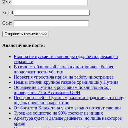
Имя
Email
Сайт
Аналогичные посты
Европа не пускает в свои воды суда, без надлежащей
страховки
В связи с забастовкой финских портовиков, бизнес
продолжит нести убытки
Норвегия упростила прием на работу иностранцев
Немцы отняли крупное газовое хранилище у Путина
Обращение Путина к россиянам повлияло на ход
проведения 77-й Ассамблеи ООН
Перед встречей с Путиным, калининградские дети пару
недель провели в карантине
От богатств Казахстана у кого угодно потекут слюнки
Турецкое общество на 90% состоит из нищих
Арматура будет и дальше дешеветь, но лишь некоторое
время