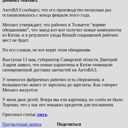
добавил Михаил.
АвтоВАЗ сообщил, что его производство несколько раз
останавливалось с конца февраля этого года.
Михаил утверждает, что рабочих в Тольятти “кормят
обещаниями”, что завод вот-вот получит новые компоненты
из Китая, и в результате ухода Renault сокращений рабочих
мест не будет.
По его словам, не все верят этим обещаниям.
Выступая 13 мая, губернатор Самарской области Дмитрий
Азаров заявил, что новые карантины в Китае помешали
своевременной доставке запчастей на АвтоВАЗ.
У немногих фабричных рабочих есть сбережения, и
большинство живет от зарплаты до зарплаты. Как говорит
Михаил жалуется:
У меня двое детей. Вчера мы ели картошку, но хлеба не было.
Хорошо, что у нас нет никаких кредитов для погашения.
Оригинал статьи
здесь
.
Навигация
Предыдущая
Предыдущая запись
Поделиться