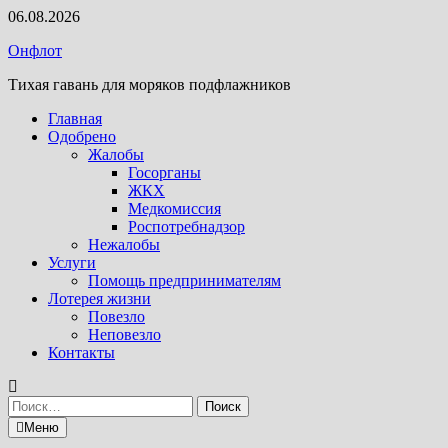
Перейти
06.08.2026
к
Онфлот
содержимому
Тихая гавань для моряков подфлажников
Главная
Одобрено
Жалобы
Госорганы
ЖКХ
Медкомиссия
Роспотребнадзор
Нежалобы
Услуги
Помощь предпринимателям
Лотерея жизни
Повезло
Неповезло
Контакты
Найти:
Меню