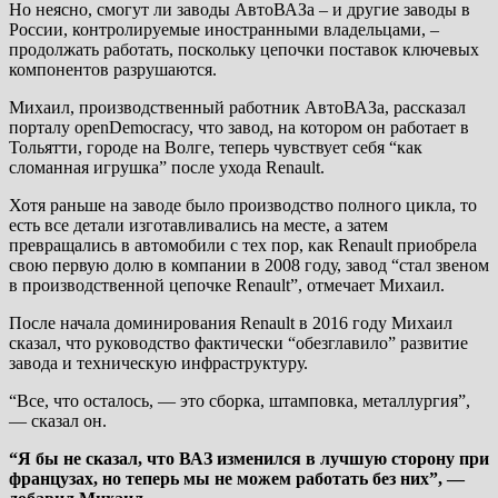
Но неясно, смогут ли заводы АвтоВАЗа – и другие заводы в
России, контролируемые иностранными владельцами, –
продолжать работать, поскольку цепочки поставок ключевых
компонентов разрушаются.
Михаил, производственный работник АвтоВАЗа, рассказал
порталу openDemocracy, что завод, на котором он работает в
Тольятти, городе на Волге, теперь чувствует себя “как
сломанная игрушка” после ухода Renault.
Хотя раньше на заводе было производство полного цикла, то
есть все детали изготавливались на месте, а затем
превращались в автомобили с тех пор, как Renault приобрела
свою первую долю в компании в 2008 году, завод “стал звеном
в производственной цепочке Renault”, отмечает Михаил.
После начала доминирования Renault в 2016 году Михаил
сказал, что руководство фактически “обезглавило” развитие
завода и техническую инфраструктуру.
“Все, что осталось, — это сборка, штамповка, металлургия”,
— сказал он.
“Я бы не сказал, что ВАЗ изменился в лучшую сторону при
французах, но теперь мы не можем работать без них”, —