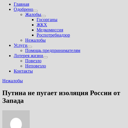
Главная
Одобрено
Показать
Жалобы
подменю
Показать
Госорганы
подменю
ЖКХ
Медкомиссия
Роспотребнадзор
Нежалобы
Услуги
Показать
Помощь предпринимателям
подменю
Лотерея жизни
Показать
Повезло
подменю
Неповезло
Контакты
Нежалобы
Путина не пугает изоляция России от
Запада