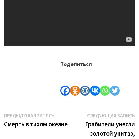
Поделиться
Навигация
Предыдущая
С
ПРЕДЫДУЩАЯ ЗАПИСЬ
СЛЕДУЮЩАЯ ЗАПИСЬ
запись:
з
Смерть в тихом океане
Грабители унесли
по
золотой унитаз,