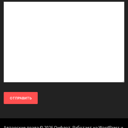
Авторские права © 2026
Онфлот
. Работает на
WordPress
и