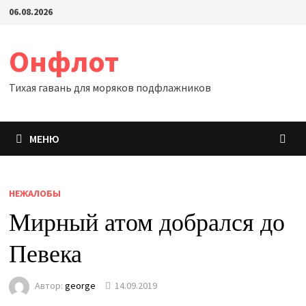
Перейти
06.08.2026
к
содержимому
Онфлот
Тихая гавань для моряков подфлажников
МЕНЮ
НЕЖАЛОБЫ
Мирный атом добрался до
Певека
Автор:
george
14.09.2019