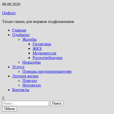
Перейти
08.08.2026
к
Онфлот
содержимому
Тихая гавань для моряков подфлажников
Главная
Одобрено
Жалобы
Госорганы
ЖКХ
Медкомиссия
Роспотребнадзор
Нежалобы
Услуги
Помощь предпринимателям
Лотерея жизни
Повезло
Неповезло
Контакты
Найти:
Меню