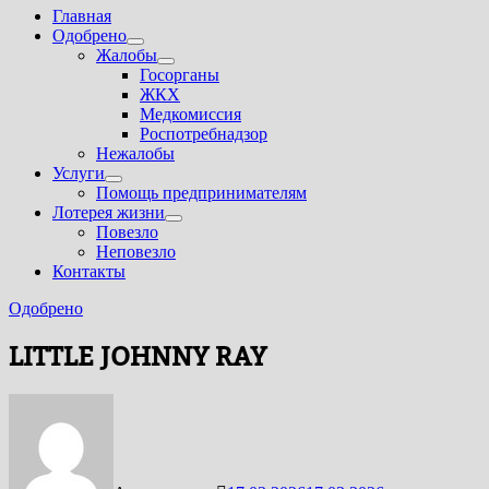
Главная
Одобрено
Показать
Жалобы
подменю
Показать
Госорганы
подменю
ЖКХ
Медкомиссия
Роспотребнадзор
Нежалобы
Услуги
Показать
Помощь предпринимателям
подменю
Лотерея жизни
Показать
Повезло
подменю
Неповезло
Контакты
Одобрено
LITTLE JOHNNY RAY