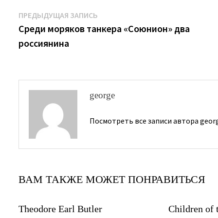
Навигация
Предыдущая
ПРЕДЫДУЩАЯ ЗАПИСЬ
запись:
Среди моряков танкера «Союнион» два
по
россиянина
записям
george
Посмотреть все записи автора geor
ВАМ ТАКЖЕ МОЖЕТ ПОНРАВИТЬСЯ
Theodore Earl Butler
Children of