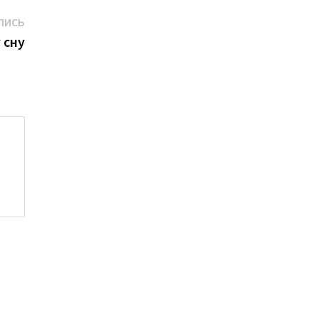
Следующая
ПИСЬ
запись:
 сну