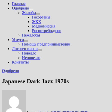
Главная
Одобрено
Показать
Жалобы
подменю
Показать
Госорганы
подменю
ЖКХ
Медкомиссия
Роспотребнадзор
Нежалобы
Услуги
Показать
Помощь предпринимателям
подменю
Лотерея жизни
Показать
Повезло
подменю
Неповезло
Контакты
Одобрено
Japanese Dark Jazz 1970s