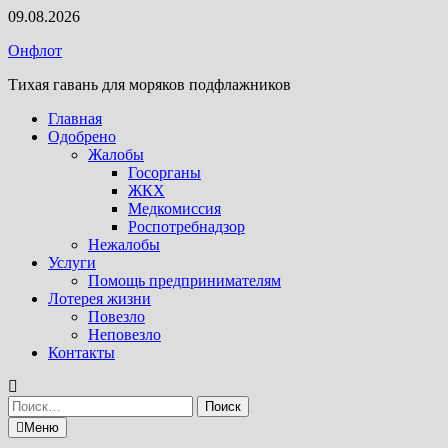
Перейти
09.08.2026
к
Онфлот
содержимому
Тихая гавань для моряков подфлажников
Главная
Одобрено
Жалобы
Госорганы
ЖКХ
Медкомиссия
Роспотребнадзор
Нежалобы
Услуги
Помощь предпринимателям
Лотерея жизни
Повезло
Неповезло
Контакты
Найти:
Меню