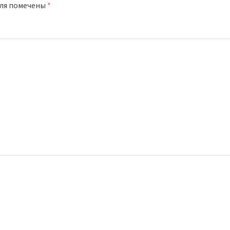
оля помечены
*