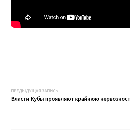
Навигация
Предыдущая
ПРЕДЫДУЩАЯ ЗАПИСЬ
запись:
Власти Кубы проявляют крайнюю нервознос
по
записям