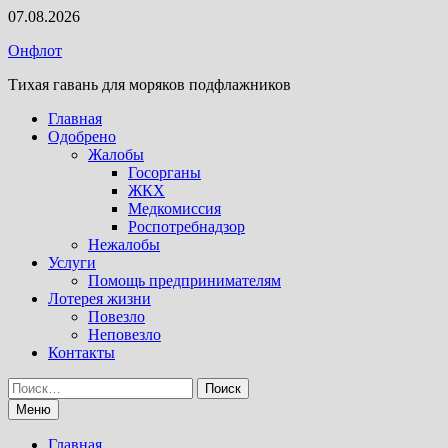
Перейти
07.08.2026
к
Онфлот
содержимому
Тихая гавань для моряков подфлажников
Главная
Одобрено
Жалобы
Госорганы
ЖКХ
Медкомиссия
Роспотребнадзор
Нежалобы
Услуги
Помощь предпринимателям
Лотерея жизни
Повезло
Неповезло
Контакты
Найти:
Меню
Главная