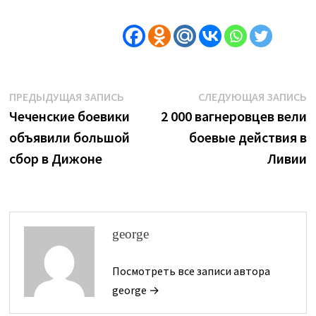
Навигация
Предыдущая
С
ПРЕДЫДУЩАЯ ЗАПИСЬ
СЛЕДУЮЩАЯ ЗАПИСЬ
запись:
з
Чеченские боевики
2 000 вагнеровцев вели
по
объявили большой
боевые действия в
записям
сбор в Дижоне
Ливии
george
Посмотреть все записи автора
george →