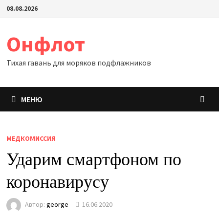
Перейти
08.08.2026
к
содержимому
Онфлот
Тихая гавань для моряков подфлажников
МЕНЮ
МЕДКОМИССИЯ
Ударим смартфоном по
коронавирусу
Автор:
george
16.06.2020