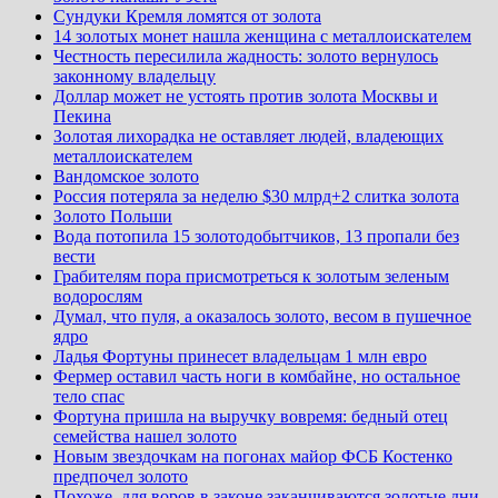
Сундуки Кремля ломятся от золота
14 золотых монет нашла женщина с металлоискателем
Честность пересилила жадность: золото вернулось
законному владельцу
Доллар может не устоять против золота Москвы и
Пекина
Золотая лихорадка не оставляет людей, владеющих
металлоискателем
Вандомское золото
Россия потеряла за неделю $30 млрд+2 слитка золота
Золото Польши
Вода потопила 15 золотодобытчиков, 13 пропали без
вести
Грабителям пора присмотреться к золотым зеленым
водорослям
Думал, что пуля, а оказалось золото, весом в пушечное
ядро
Ладья Фортуны принесет владельцам 1 млн евро
Фермер оставил часть ноги в комбайне, но остальное
тело спас
Фортуна пришла на выручку вовремя: бедный отец
семейства нашел золото
Новым звездочкам на погонах майор ФСБ Костенко
предпочел золото
Похоже, для воров в законе заканчиваются золотые дни