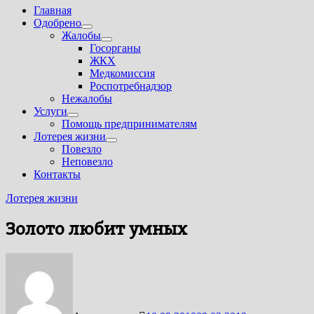
Главная
Одобрено
Показать
Жалобы
подменю
Показать
Госорганы
подменю
ЖКХ
Медкомиссия
Роспотребнадзор
Нежалобы
Услуги
Показать
Помощь предпринимателям
подменю
Лотерея жизни
Показать
Повезло
подменю
Неповезло
Контакты
Лотерея жизни
Золото любит умных