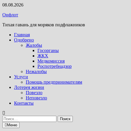
Перейти
08.08.2026
к
Онфлот
содержимому
Тихая гавань для моряков подфлажников
Главная
Одобрено
Жалобы
Госорганы
ЖКХ
Медкомиссия
Роспотребнадзор
Нежалобы
Услуги
Помощь предпринимателям
Лотерея жизни
Повезло
Неповезло
Контакты
Найти:
Меню