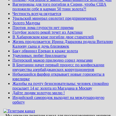
Вагнеровцы для того погибли в Сирии, чтобы США
положили себе в карман 50 тонн золота?!
Честность всегда окупается
Уральский минерал озолотит предприимчивых
Золото Мадуры
Против лома глупости нет приема
Голубое золото рекой течет из Арктики
В Хабаровском крае погибли двое старателей
Жизнь продолжается: Ирина Дзаразова родила Виталию
Калоеву сына и дочь близняжек
Баку обвинил Ереван в краже золота
Удачливых любят бриллианты
Питерский мажор прилюдно сорил деньгами
В Британии начат первый процесс по конфискации
имущества азербайджанских коррупционеров
Небьющийся фарфор открывает новые горизонты в
ювелирке
Жалобы на почту безосновательны: человек спокойно
посылает 14 кг золота из Магадана в Москву
Дайте людям золотую милю !
Индийский самородок выходит на международную
орбиту
Мы открыли телеграм канал для русскоговорящих моряков