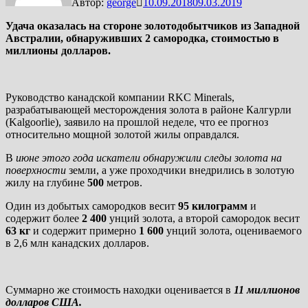
Автор:
george
10.09.2018
09.03.2019
Удача оказалась на стороне золотодобытчиков из Западной
Австралии, обнаруживших 2 самородка, стоимостью в
миллионы долларов.
Руководство канадской компании RKC Minerals,
разрабатывающей месторождения золота в районе Калгурли
(Kalgoorlie), заявило на прошлой неделе, что ее прогноз
относительно мощной золотой жилы оправдался.
В
июне этого года искатели обнаружили следы золота на
поверхности
земли, а уже проходчики внедрились в золотую
жилу на глубине
500
метров.
Один из добытых самородков весит
95 килограмм
и
содержит более
2 400
унций золота, а второй самородок весит
63 кг
и содержит примерно
1 600
унций золота, оцениваемого
в 2,6 млн канадских долларов.
Суммарно же стоимость находки оценивается в
11 миллионов
долларов США.