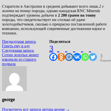
Старатели в Австралии в среднем добывают всего лишь
2 г
золота на тонну
породы, однако канадская RNC Minerals
подтверждает уровень добычи в
2 200 грамм на тонну
породы, что свидетельствует ни столько об удаче
золотодобытчиков, сколько о прекрасно поставленной работе
компании, использующей современные достижения науки и
техники.
Навигация
Предыдущая
Предыдущая запись
Поделиться
запись:
Гореть ему в аду
3
по
Следующая
Следующая запись
запись:
Сотни золотых монет
3
записям
извлекли из старого
Поделил
подвала
george
Посмотреть все записи автора george →