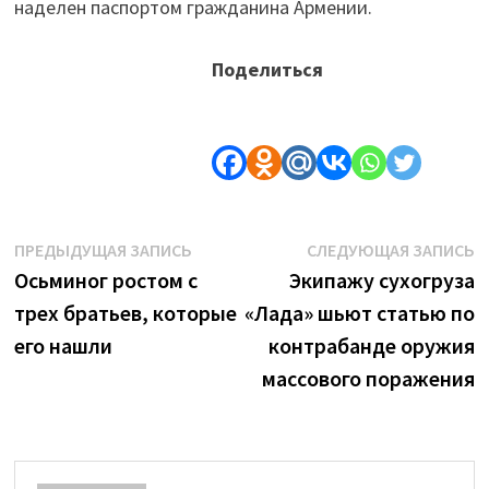
наделен паспортом гражданина Армении.
Поделиться
Навигация
Предыдущая
С
ПРЕДЫДУЩАЯ ЗАПИСЬ
СЛЕДУЮЩАЯ ЗАПИСЬ
запись:
з
Осьминог ростом с
Экипажу сухогруза
по
трех братьев, которые
«Лада» шьют статью по
записям
его нашли
контрабанде оружия
массового поражения