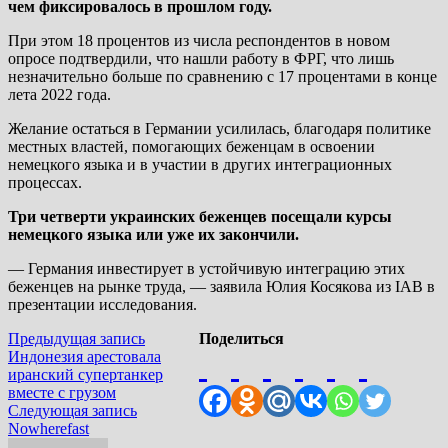
чем фиксировалось в прошлом году.
При этом 18 процентов из числа респондентов в новом
опросе подтвердили, что нашли работу в ФРГ, что лишь
незначительно больше по сравнению с 17 процентами в конце
лета 2022 года.
Желание остаться в Германии усилилась, благодаря политике
местных властей, помогающих беженцам в освоении
немецкого языка и в участии в других интеграционных
процессах.
Три четверти украинских беженцев посещали курсы
немецкого языка или уже их закончили.
— Германия инвестирует в устойчивую интеграцию этих
беженцев на рынке труда, — заявила Юлия Косякова из IAB в
презентации исследования.
Навигация
Предыдущая
Предыдущая запись
Поделиться
запись:
Индонезия арестовала
по
иранский супертанкер
записям
вместе с грузом
Следующая
Следующая запись
запись:
Nowherefast