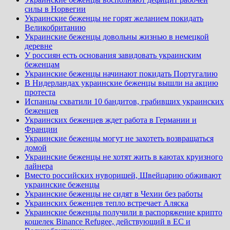
силы в Норвегии
Украинские беженцы не горят желанием покидать
Великобританию
Украинские беженцы довольны жизнью в немецкой
деревне
У россиян есть основания завидовать украинским
беженцам
Украинские беженцы начинают покидать Португалию
В Нидерландах украинские беженцы вышли на акцию
протеста
Испанцы схватили 10 бандитов, грабивших украинских
беженцев
Украинских беженцев ждет работа в Германии и
Франции
Украинские беженцы могут не захотеть возвращаться
домой
Украинские беженцы не хотят жить в каютах круизного
лайнера
Вместо российских нуворишей, Швейцарию обживают
украинские беженцы
Украинские беженцы не сидят в Чехии без работы
Украинских беженцев тепло встречает Аляска
Украинские беженцы получили в распоряжение крипто
кошелек Binance Refugee, действующий в ЕС и