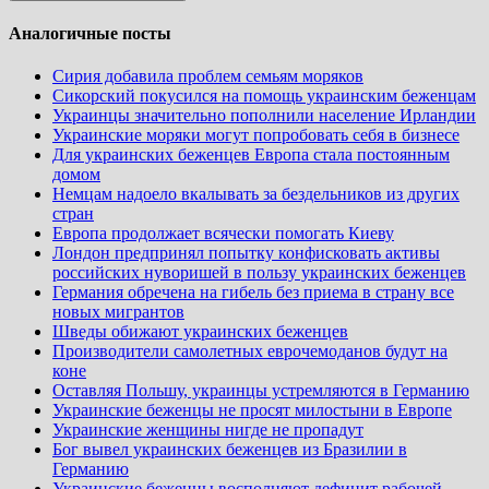
Аналогичные посты
Сирия добавила проблем семьям моряков
Сикорский покусился на помощь украинским беженцам
Украинцы значительно пополнили население Ирландии
Украинские моряки могут попробовать себя в бизнесе
Для украинских беженцев Европа стала постоянным
домом
Немцам надоело вкалывать за бездельников из других
стран
Европа продолжает всячески помогать Киеву
Лондон предпринял попытку конфисковать активы
российских нуворишей в пользу украинских беженцев
Германия обречена на гибель без приема в страну все
новых мигрантов
Шведы обижают украинских беженцев
Производители самолетных еврочемоданов будут на
коне
Оставляя Польшу, украинцы устремляются в Германию
Украинские беженцы не просят милостыни в Европе
Украинские женщины нигде не пропадут
Бог вывел украинских беженцев из Бразилии в
Германию
Украинские беженцы восполняют дефицит рабочей