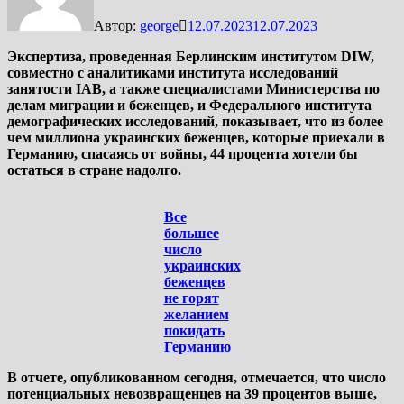
Автор:
george
12.07.2023
12.07.2023
Экспертиза, проведенная Берлинским институтом DIW,
совместно с аналитиками института исследований
занятости IAB, а также специалистами Министерства по
делам миграции и беженцев, и Федерального института
демографических исследований, показывает, что из более
чем миллиона украинских беженцев, которые приехали в
Германию, спасаясь от войны, 44 процента хотели бы
остаться в стране надолго.
Все
большее
число
украинских
беженцев
не горят
желанием
покидать
Германию
В отчете, опубликованном сегодня, отмечается, что число
потенциальных невозвращенцев на 39 процентов выше,