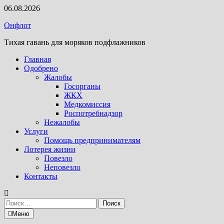
Перейти
06.08.2026
к
Онфлот
содержимому
Тихая гавань для моряков подфлажников
Главная
Одобрено
Жалобы
Госорганы
ЖКХ
Медкомиссия
Роспотребнадзор
Нежалобы
Услуги
Помощь предпринимателям
Лотерея жизни
Повезло
Неповезло
Контакты
Найти:
Меню