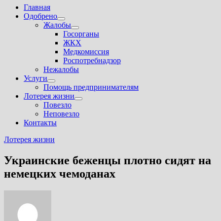
Главная
Одобрено
Показать
Жалобы
подменю
Показать
Госорганы
подменю
ЖКХ
Медкомиссия
Роспотребнадзор
Нежалобы
Услуги
Показать
Помощь предпринимателям
подменю
Лотерея жизни
Показать
Повезло
подменю
Неповезло
Контакты
Лотерея жизни
Украинские беженцы плотно сидят на
немецких чемоданах