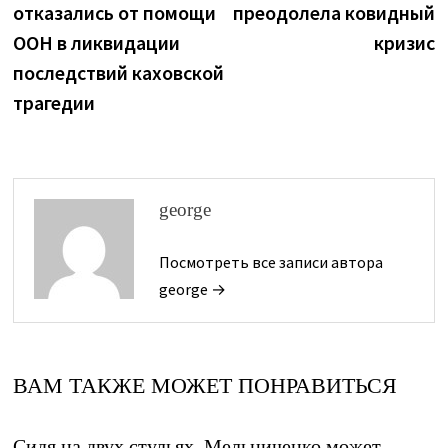
отказались от помощи
преодолела ковидный
записям
ООН в ликвидации
кризис
последствий каховской
трагедии
george
Посмотреть все записи автора
george →
ВАМ ТАКЖЕ МОЖЕТ ПОНРАВИТЬСЯ
Сидя на двух стульях, Мельниченко может