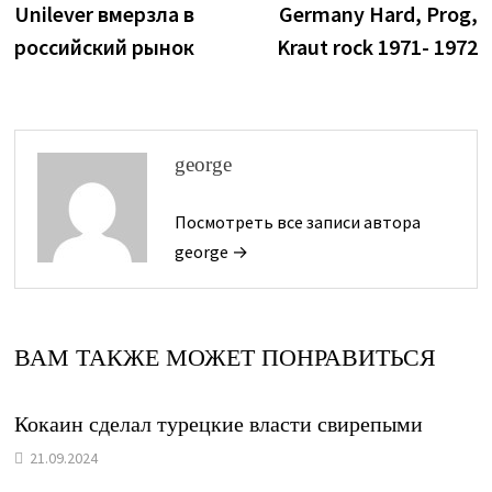
запись:
з
Unilever вмерзла в
Germany Hard, Prog,
по
российский рынок
Kraut rock 1971- 1972
записям
george
Посмотреть все записи автора
george →
ВАМ ТАКЖЕ МОЖЕТ ПОНРАВИТЬСЯ
Кокаин сделал турецкие власти свирепыми
21.09.2024