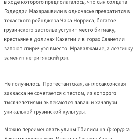
в ходе которого предполагалось, что сын солдата
Годердзи Махарашвили в одночасье превратится в
техасского рейнджера Чака Норриса, богатое
грузинского застолье уступит место бигмаку,
крестьяне в долинах Кахетии и в горах Сванетии
запоют спиричуэл вместо Мравалжамие, а лезгинку
заменит негритянский рэп.
Не получилось. Протестантская, англосаксонская
закваска не сочетается с тестом, из которого
тысячелетиями выпекаются лаваш и хачапури
уникальной грузинской культуры.
Можно переименовать улицы Тбилиси на Джорджа
Буша младшего или Мартина Лютера Кинга,