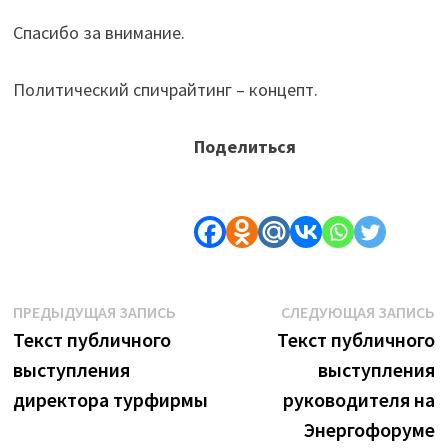
Спасибо за внимание.
Политический спичрайтинг – концепт.
Поделиться
Навигация
Предыдущая
С
ПРЕДЫДУЩАЯ ЗАПИСЬ
СЛЕДУЮЩАЯ ЗАПИСЬ
запись:
з
Текст публичного
Текст публичного
по
выступления
выступления
записям
директора турфирмы
руководителя на
Энергофоруме