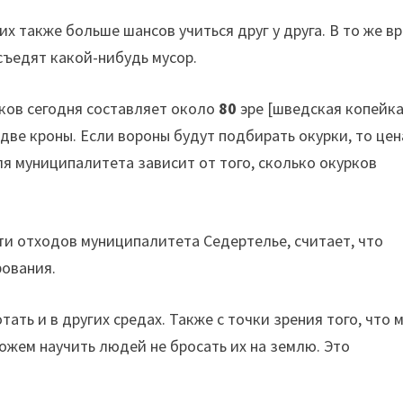
них также больше шансов учиться друг у друга. В то же в
съедят какой-нибудь мусор.
ков сегодня составляет около
80
эре [шведская копейка
две кроны. Если вороны будут подбирать окурки, то цен
ля муниципалитета зависит от того, сколько окурков
ти отходов муниципалитета Седертелье, считает, что
рования.
ать и в других средах. Также с точки зрения того, что 
ожем научить людей не бросать их на землю. Это