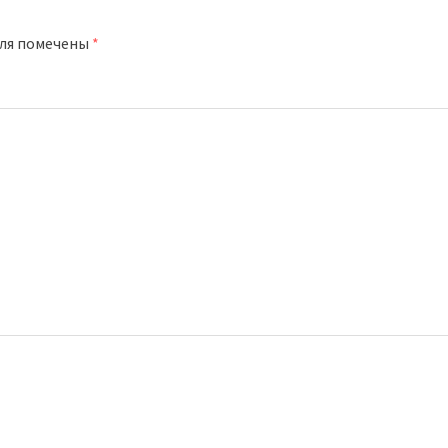
оля помечены
*