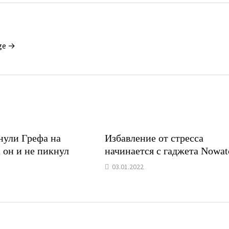
ge →
нули Грефа на
Избавление от стресса
 он и не пикнул
начинается с гаджета Nowat
03.01.2022