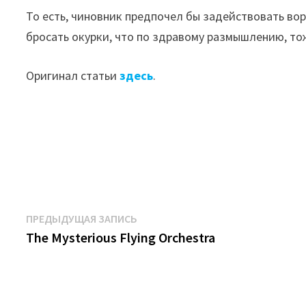
То есть, чиновник предпочел бы задействовать вор
бросать окурки, что по здравому размышлению, 
Оригинал статьи
здесь
.
Навигация
Предыдущая
ПРЕДЫДУЩАЯ ЗАПИСЬ
запись:
The Mysterious Flying Orchestra ‎
по
записям