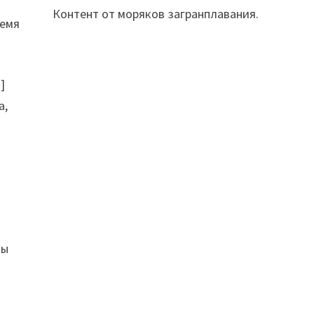
Контент от моряков загранплавания.
ремя
]
а,
мы