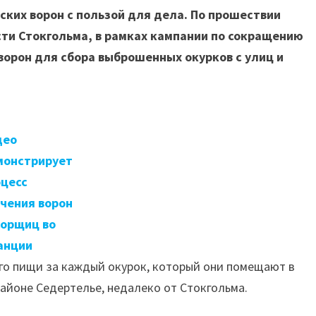
ских ворон с пользой для дела. По прошествии
сти Стокгольма, в рамках кампании по сокращению
ворон для сбора выброшенных окурков с улиц и
део
монстрирует
цесс
чения ворон
сорщиц во
анции
ого пищи за каждый окурок, который они помещают в
айоне Седертелье, недалеко от Стокгольма.