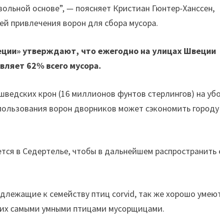
ольной основе”, — поясняет Кристиан Гюнтер-Ханссен,
шей привлечения ворон для сбора мусора.
еции» утверждают, что ежегодно на улицах Швеции
вляет 62% всего мусора.
шведских крон (16 миллионов фунтов стерлингов) на уб
спользования ворон дворников может сэкономить городу
ся в Седертелье, чтобы в дальнейшем распространить 
длежащие к семейству птиц corvid, так же хорошо умею
т их самыми умными птицами мусорщицами.