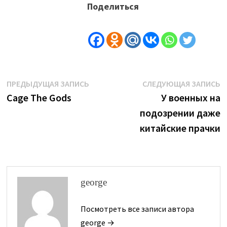
Поделиться
Навигация
Предыдущая
С
ПРЕДЫДУЩАЯ ЗАПИСЬ
СЛЕДУЮЩАЯ ЗАПИСЬ
запись:
з
Cage The Gods
У военных на
по
подозрении даже
записям
китайские прачки
george
Посмотреть все записи автора
george →