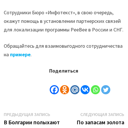
Сотрудники Бюро «Инфотекст», в свою очередь,
окажут помощь в установлении партнерских связей
для локализации программы PeeBee в России и СНГ.
Обращайтесь для взаимовыгодного сотрудничества
на
примере
.
Поделиться
Навигация
Предыдущая
С
ПРЕДЫДУЩАЯ ЗАПИСЬ
СЛЕДУЮЩАЯ ЗАПИСЬ
запись:
з
В Болгарии полыхают
По запасам золота
по