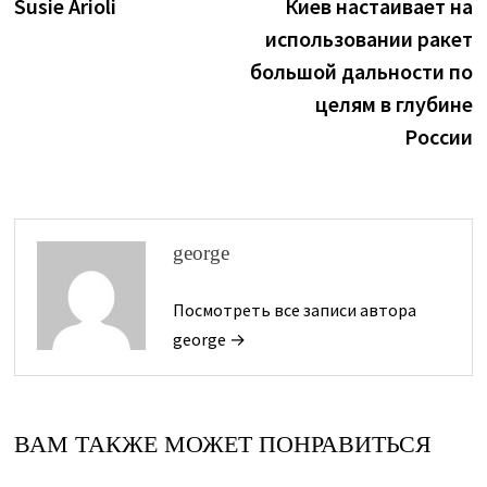
запись:
з
Susie Arioli
Киев настаивает на
по
использовании ракет
записям
большой дальности по
целям в глубине
России
george
Посмотреть все записи автора
george →
ВАМ ТАКЖЕ МОЖЕТ ПОНРАВИТЬСЯ