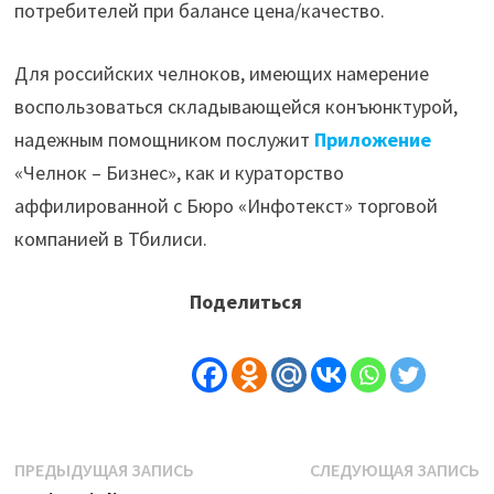
потребителей при балансе цена/качество.
Для российских челноков, имеющих намерение
воспользоваться складывающейся конъюнктурой,
надежным помощником послужит
Приложение
«Челнок – Бизнес», как и кураторство
аффилированной с Бюро «Инфотекст» торговой
компанией в Тбилиси.
Поделиться
Навигация
Предыдущая
С
ПРЕДЫДУЩАЯ ЗАПИСЬ
СЛЕДУЮЩАЯ ЗАПИСЬ