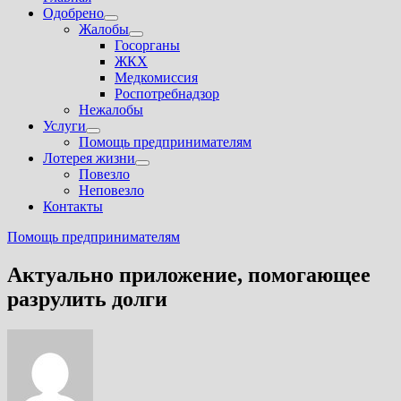
Одобрено
Показать
Жалобы
подменю
Показать
Госорганы
подменю
ЖКХ
Медкомиссия
Роспотребнадзор
Нежалобы
Услуги
Показать
Помощь предпринимателям
подменю
Лотерея жизни
Показать
Повезло
подменю
Неповезло
Контакты
Помощь предпринимателям
Актуально приложение, помогающее
разрулить долги