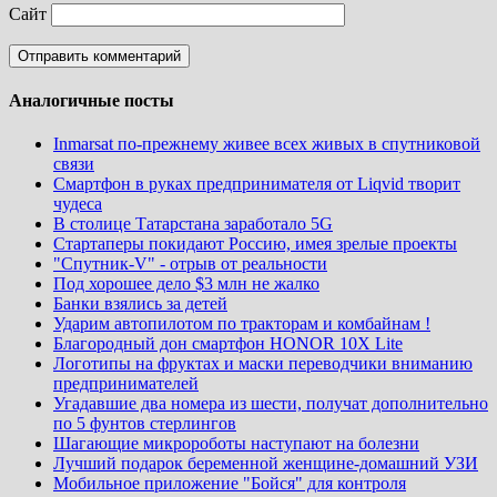
Сайт
Аналогичные посты
Inmarsat по-прежнему живее всех живых в спутниковой
связи
Смартфон в руках предпринимателя от Liqvid творит
чудеса
В столице Татарстана заработало 5G
Стартаперы покидают Россию, имея зрелые проекты
"Спутник-V" - отрыв от реальности
Под хорошее дело $3 млн не жалко
Банки взялись за детей
Ударим автопилотом по тракторам и комбайнам !
Благородный дон смартфон HONOR 10X Lite
Логотипы на фруктах и маски переводчики вниманию
предпринимателей
Угадавшие два номера из шести, получат дополнительно
по 5 фунтов стерлингов
Шагающие микророботы наступают на болезни
Лучший подарок беременной женщине-домашний УЗИ
Мобильное приложение "Бойся" для контроля