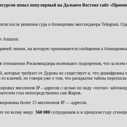
сурсов попал популярный на Дальнем Востоке сайт «Примпог
еля после решения суда о блокировке мессенджера Telegram. Одн
и Amazon.
орячей линии, на которую принимаются сообщения о блокировках
 в отношении Роскомнадзора возникают подозрения, что за всем
й, которые требуют от Дурова не существует и, что дешифровка 
-то ключей, не говоря уже о том, что раскрытие тайны переписк
окировку миллонов
IP –
адресов с целью по ходу «песни» заблоки
ателем стал непосредственно сам Жаров.
локированы более 15 миллионов
IP — адресов.
ате по всему миру
560 000
сотрудников и в прошлом году сгене