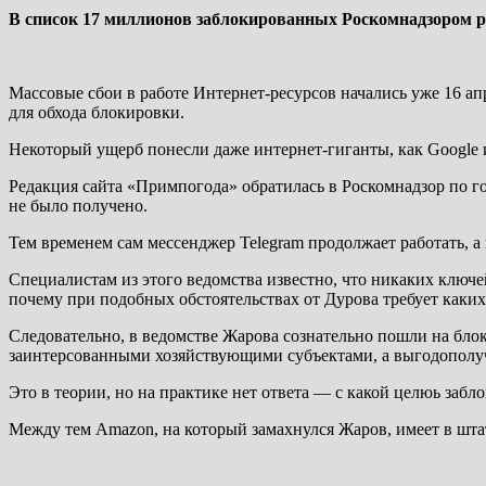
В список 17 миллионов заблокированных Роскомнадзором ре
Массовые сбои в работе Интернет-ресурсов начались уже 16 апр
для обхода блокировки.
Некоторый ущерб понесли даже интернет-гиганты, как Google 
Редакция сайта «Примпогода» обратилась в Роскомнадзор по г
не было получено.
Тем временем сам мессенджер Telegram продолжает работать, а
Специалистам из этого ведомства известно, что никаких ключе
почему при подобных обстоятельствах от Дурова требует каких
Следовательно, в ведомстве Жарова сознательно пошли на бл
заинтерсованными хозяйствующими субъектами, а выгодополуч
Это в теории, но на практике нет ответа — с какой целюь заб
Между тем Amazon, на который замахнулся Жаров, имеет в шт