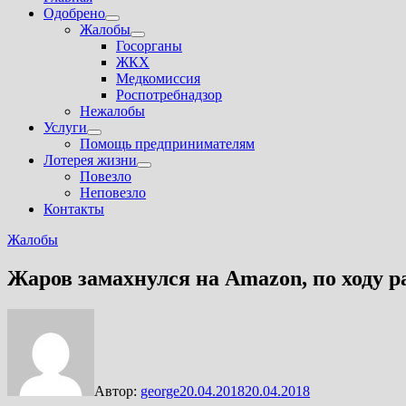
Одобрено
Показать
Жалобы
подменю
Показать
Госорганы
подменю
ЖКХ
Медкомиссия
Роспотребнадзор
Нежалобы
Услуги
Показать
Помощь предпринимателям
подменю
Лотерея жизни
Показать
Повезло
подменю
Неповезло
Контакты
Жалобы
Жаров замахнулся на Аmazon, по ходу 
Автор:
george
20.04.2018
20.04.2018