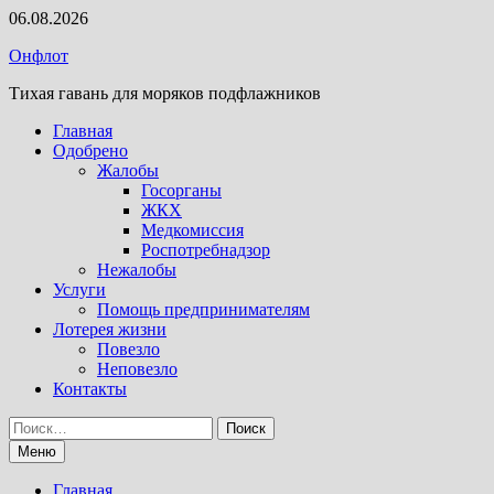
Перейти
06.08.2026
к
Онфлот
содержимому
Тихая гавань для моряков подфлажников
Главная
Одобрено
Жалобы
Госорганы
ЖКХ
Медкомиссия
Роспотребнадзор
Нежалобы
Услуги
Помощь предпринимателям
Лотерея жизни
Повезло
Неповезло
Контакты
Найти:
Меню
Главная