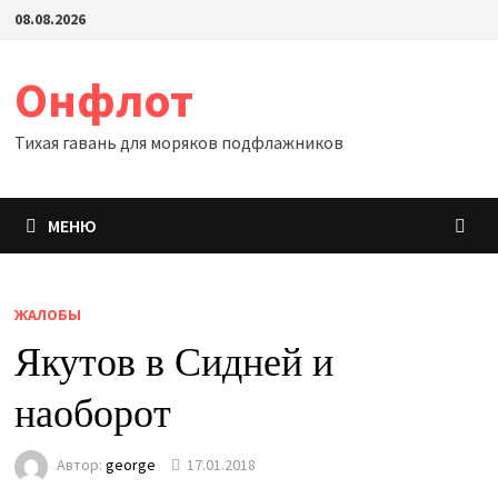
Перейти
08.08.2026
к
содержимому
Онфлот
Тихая гавань для моряков подфлажников
МЕНЮ
ЖАЛОБЫ
Якутов в Сидней и
наоборот
Автор:
george
17.01.2018