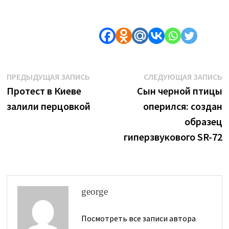
Навигация
Предыдущая
С
ПРЕДЫДУЩАЯ ЗАПИСЬ
СЛЕДУЮЩАЯ ЗАПИСЬ
запись:
з
Протест в Киеве
Сын черной птицы
по
залили перцовкой
оперился: создан
записям
образец
гиперзвукового SR-72
george
Посмотреть все записи автора