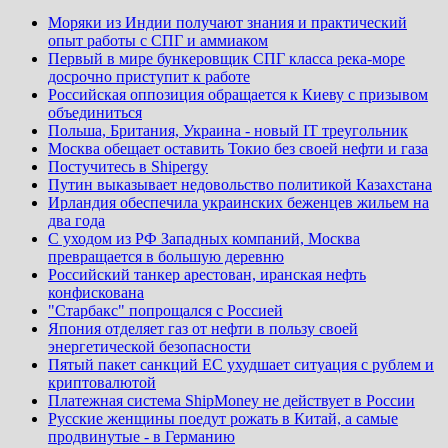
Моряки из Индии получают знания и практический
опыт работы с СПГ и аммиаком
Первый в мире бункеровщик СПГ класса река-море
досрочно приступит к работе
Российская оппозиция обращается к Киеву с призывом
объединиться
Польша, Британия, Украина - новый IT треугольник
Москва обещает оставить Токио без своей нефти и газа
Постучитесь в Shipergy
Путин выказывает недовольство политикой Казахстана
Ирландия обеспечила украинских беженцев жильем на
два года
С уходом из РФ Западных компаний, Москва
превращается в большую деревню
Российский танкер арестован, иранская нефть
конфискована
"Старбакс" попрощался с Россией
Япония отделяет газ от нефти в пользу своей
энергетической безопасности
Пятый пакет санкций ЕС ухудшает ситуация с рублем и
криптовалютой
Платежная система ShipMoney не действует в России
Русские женщины поедут рожать в Китай, а самые
продвинутые - в Германию