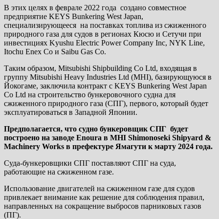
В этих целях в феврале 2022 года создано совместное
предприятие KEYS Bunkering West Japan,
специализирующееся на поставках топлива из сжиженного
природного газа для судов в регионах Кюсю и Сетучи при
инвестициях Kyushu Electric Power Company Inc, NYK Line,
Itochu Enex Co и Saibu Gas Co.
Таким образом, Mitsubishi Shipbuilding Co Ltd, входящая в
группу Mitsubishi Heavy Industries Ltd (MHI), базирующуюся в
Йокогаме, заключила контракт с KEYS Bunkering West Japan
Co Ltd на строительство бункеровочного судна для
сжиженного природного газа (СПГ), первого, который будет
эксплуатироваться в Западной Японии.
Предполагается, что судно бункеровщик СПГ будет
построено на заводе Enoura в MHI Shimonoseki Shipyard &
Machinery Works в префектуре Ямагути к марту 2024 года.
Суда-бункеровщики СПГ поставляют СПГ на суда,
работающие на сжиженном газе.
Использование двигателей на сжиженном газе для судов
привлекает внимание как решение для соблюдения правил,
направленных на сокращение выбросов парниковых газов
(ПГ).