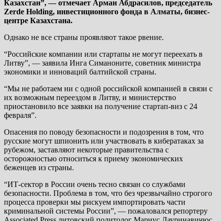
Казахстан”, — отмечает Арман Абдрасилов, председатель
Zerde Holding, инвестиционного фонда в Алматы, бизнес-
центре Казахстана.
Однако не все страны проявляют такое рвение.
“Российские компании или стартапы не могут переехать в
Литву”, — заявила Инга Симаноните, советник министра
экономики и инноваций балтийской страны.
“Мы не работаем ни с одной российской компанией в связи с
их возможным переездом в Литву, и министерство
приостановило все заявки на получение стартап-виз с 24
февраля”.
Опасения по поводу безопасности и подозрения в том, что
русские могут шпионить или участвовать в кибератаках за
рубежом, заставляют некоторые правительства с
осторожностью относиться к приему экономических
беженцев из страны.
“ИТ-сектор в России очень тесно связан со службами
безопасности. Проблема в том, что без чрезвычайно строгого
процесса проверки мы рискуем импортировать части
криминальной системы России”, — пожаловался репортеру
Associated Press литовский политолог Мариус Лауринавичюс.