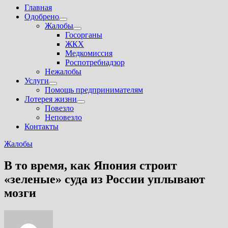
Главная
Одобрено
Показать
Жалобы
подменю
Показать
Госорганы
подменю
ЖКХ
Медкомиссия
Роспотребнадзор
Нежалобы
Услуги
Показать
Помощь предпринимателям
подменю
Лотерея жизни
Показать
Повезло
подменю
Неповезло
Контакты
Жалобы
В то время, как Япония строит
«зеленые» суда из России уплывают
мозги