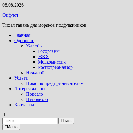
Перейти
08.08.2026
к
Онфлот
содержимому
Тихая гавань для моряков подфлажников
Главная
Одобрено
Жалобы
Госорганы
ЖКХ
Медкомиссия
Роспотребнадзор
Нежалобы
Услуги
Помощь предпринимателям
Лотерея жизни
Повезло
Неповезло
Контакты
Найти:
Меню