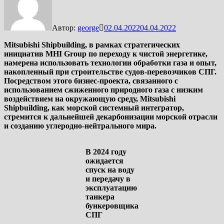
Автор:
george
02.04.2022
04.04.2022
Mitsubishi Shipbuilding, в рамках стратегических
инициатив MHI Group по переходу к чистой энергетике,
намерена использовать технологии обработки газа и опыт,
накопленный при строительстве судов-перевозчиков СПГ.
Посредством этого бизнес-проекта, связанного с
использованием сжиженного природного газа с низким
воздействием на окружающую среду, Mitsubishi
Shipbuilding, как морской системный интегратор,
стремится к дальнейшей декарбонизации морской отрасли
и созданию углеродно-нейтрального мира.
В 2024 году
ожидается
спуск на воду
и передачу в
эксплуатацию
танкера
бункеровщика
СПГ