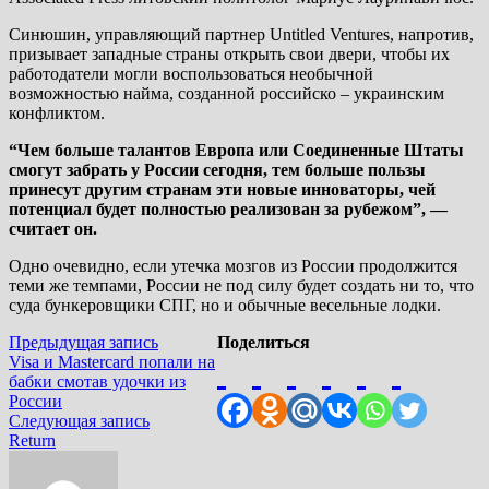
Синюшин, управляющий партнер Untitled Ventures, напротив,
призывает западные страны открыть свои двери, чтобы их
работодатели могли воспользоваться необычной
возможностью найма, созданной российско – украинским
конфликтом.
“Чем больше талантов Европа или Соединенные Штаты
смогут забрать у России сегодня, тем больше пользы
принесут другим странам эти новые инноваторы, чей
потенциал будет полностью реализован за рубежом”, —
считает он.
Одно очевидно, если утечка мозгов из России продолжится
теми же темпами, России не под силу будет создать ни то, что
суда бункеровщики СПГ, но и обычные весельные лодки.
Навигация
Предыдущая
Предыдущая запись
Поделиться
запись:
Visa и Mastercard попали на
по
бабки смотав удочки из
записям
России
Следующая
Следующая запись
запись:
Return