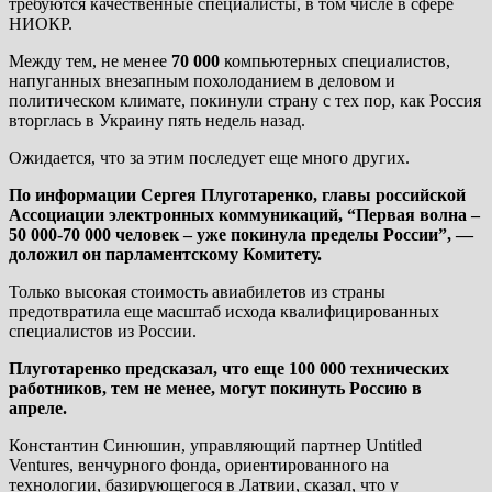
требуются качественные специалисты, в том числе в сфере
НИОКР.
Между тем, не менее
70 000
компьютерных специалистов,
напуганных внезапным похолоданием в деловом и
политическом климате, покинули страну с тех пор, как Россия
вторглась в Украину пять недель назад.
Ожидается, что за этим последует еще много других.
По информации Сергея Плуготаренко, главы российской
Ассоциации электронных коммуникаций, “Первая волна –
50 000-70 000 человек – уже покинула пределы России”, —
доложил он парламентскому Комитету.
Только высокая стоимость авиабилетов из страны
предотвратила еще масштаб исхода квалифицированных
специалистов из России.
Плуготаренко предсказал, что еще 100 000 технических
работников, тем не менее, могут покинуть Россию в
апреле.
Константин Синюшин, управляющий партнер Untitled
Ventures, венчурного фонда, ориентированного на
технологии, базирующегося в Латвии, сказал, что у