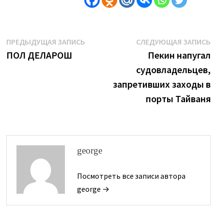
Навигация
Предыдущая
С
ПРЕДЫДУЩАЯ ЗАПИСЬ
СЛЕДУЮЩАЯ ЗАПИСЬ
запись:
з
ПОЛ ДЕЛАРОШ
Пекин напугал
по
судовладельцев,
записям
запретивших заходы в
порты Тайваня
george
Посмотреть все записи автора
george →