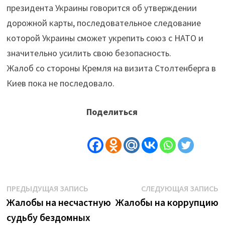
президента Украины говорится об утверждении
дорожной карты, последовательное следование
которой Украины сможет укрепить союз с НАТО и
значительно усилить свою безопасность.
Жалоб со стороны Кремля на визита Столтенберга в
Киев пока не последовало.
Поделиться
Навигация
Предыдущая
С
ПРЕДЫДУЩАЯ ЗАПИСЬ
СЛЕДУЮЩАЯ ЗАПИСЬ
запись:
з
Жалобы на несчастную
Жалобы на коррупцию
по
судьбу бездомных