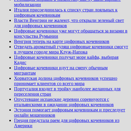
мобилизации
Италия присоединилась к списку стран лояльных к
цифровым кочевникам
Власти Венгрии не жалеют, что открыли зеленый свет
для цифровых кочевников
Цифровые кочевники уже могут обращаться за визами в
консульства Румынии
Венгрия теперь на карте цифровых кочевников
Отведать ароматный гуляш цифровые кочевники смогут
в лучшем городе мира Клуж-Напока
Цифровые кочевники получат море кайфа, выбирая
Кадис
Цифровые кочевники идут на смену обычным
мигрантам
Хорватская долина цифровых кочевников успешно
принимает клиентов со всего мира
Португалия входит в тройку наиболее желанных для
переселения стран
Опустевшие испанские деревни соревнуются с
итальянскими в ожидании цифровых кочевников
Эстония помогает цифровым кочевникам и преследует
онлайн мошенников
Греция предстала раем для цифровых кочевников из
Америки