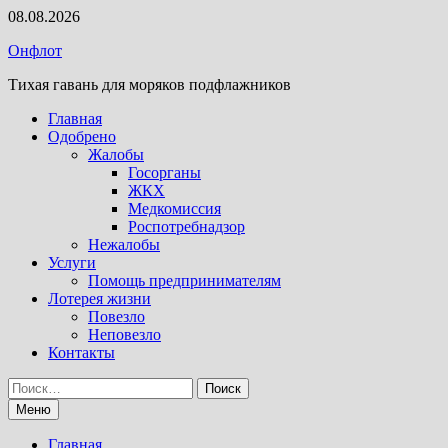
Перейти
08.08.2026
к
Онфлот
содержимому
Тихая гавань для моряков подфлажников
Главная
Одобрено
Жалобы
Госорганы
ЖКХ
Медкомиссия
Роспотребнадзор
Нежалобы
Услуги
Помощь предпринимателям
Лотерея жизни
Повезло
Неповезло
Контакты
Найти:
Меню
Главная