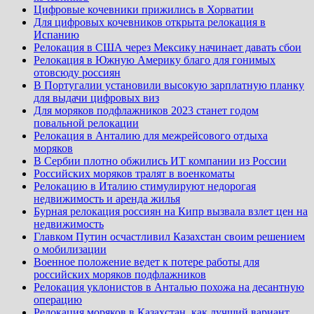
Цифровые кочевники прижились в Хорватии
Для цифровых кочевников открыта релокация в
Испанию
Релокация в США через Мексику начинает давать сбои
Релокация в Южную Америку благо для гонимых
отовсюду россиян
В Португалии установили высокую зарплатную планку
для выдачи цифровых виз
Для моряков подфлажников 2023 станет годом
повальной релокации
Релокация в Анталию для межрейсового отдыха
моряков
В Сербии плотно обжились ИТ компании из России
Российских моряков тралят в военкоматы
Релокацию в Италию стимулируют недорогая
недвижимость и аренда жилья
Бурная релокация россиян на Кипр вызвала взлет цен на
недвижимость
Главком Путин осчастливил Казахстан своим решением
о мобилизации
Военное положение ведет к потере работы для
российских моряков подфлажников
Релокация уклонистов в Анталью похожа на десантную
операцию
Релокация моряков в Казахстан, как лучший вариант