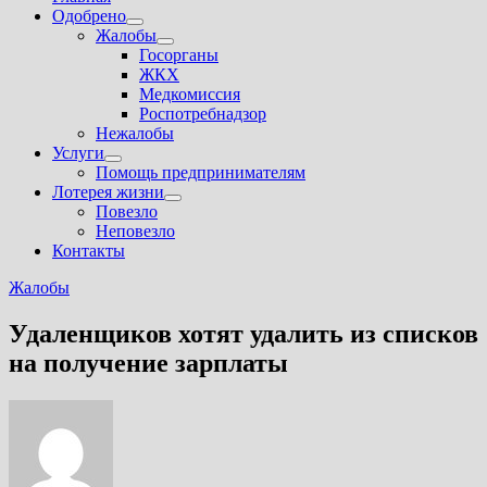
Одобрено
Показать
Жалобы
подменю
Показать
Госорганы
подменю
ЖКХ
Медкомиссия
Роспотребнадзор
Нежалобы
Услуги
Показать
Помощь предпринимателям
подменю
Лотерея жизни
Показать
Повезло
подменю
Неповезло
Контакты
Жалобы
Удаленщиков хотят удалить из списков
на получение зарплаты