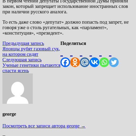
В первом чтении депутаты Государственной Думы приняли
закон, который запрещает использование иностранных слов
при наличии русского аналога.
То есть даже слово «депутат» должно попасть под запрет, не
говоря уже о столь ругательных, как «парламент»,
«конституция», «президент».
Навигация
Предыдущая
Предыдущая запись
Поделиться
запись:
Японцы рубят газовый сук,
по
на котором сидят
записям
Следующая
Следующая запись
запись:
Ученые генетики пытаются
спасти ясень
george
Посмотреть все записи автора george →